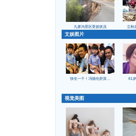
九寨沟景区受损状况
立秋后
-
文娱图片
快生一个！冯德伦舒淇 ...
61
-
视觉美图