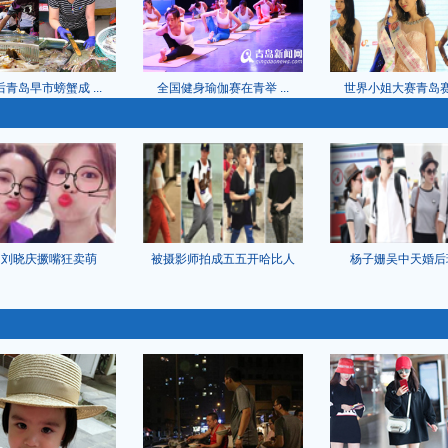
青岛早市螃蟹成 ...
全国健身瑜伽赛在青举 ...
世界小姐大赛青岛赛区 
岁刘晓庆撅嘴狂卖萌
被摄影师拍成五五开哈比人
杨子姗吴中天婚后