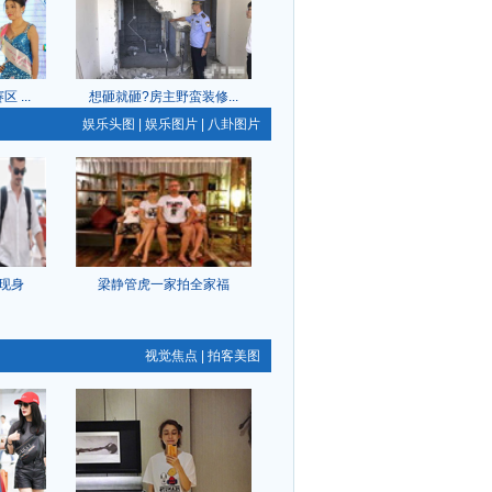
...
想砸就砸?房主野蛮装修...
娱乐头图
|
娱乐图片
|
八卦图片
现身
梁静管虎一家拍全家福
视觉焦点
|
拍客美图