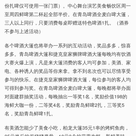
份扎啤仅可使用一张门票）。中心舞台演艺美食畅饮区周一
至周四鲜啤第二杯起全部半价。在青岛啤酒全麦白啤大篷，
三人以上同行，只要消费每桌即赠送特色啤酒1扎。（酒券
不参与上述活动）
各个啤酒大篷也将举办一系列的互动活动，奖品多多，惊喜
多多。青岛啤酒大篷和捷克皇家狮牌啤酒大篷每晚均有饮酒
大赛火爆上演，凡是来大篷消费的客人均可参加，美酒、家
电、各种诱人的奖品等你来拿。拿不到名次也可以尽情享受
参与的快乐。在捷克皇家狮牌啤酒大篷，每位参与的客人均
可得到参与奖。在青岛啤酒全麦白啤大篷，每晚都将举办面
对面建群抽奖活动，每晚抽出一等奖1名，奖励价值198的
海鲜大咖一份，二等奖4名，奖励青岛鲜啤2扎，三等奖5
名，奖励青岛鲜啤1扎。
有美酒怎能少了美食小吃，柏龙大篷35元1串的烤鳄鱼肉，