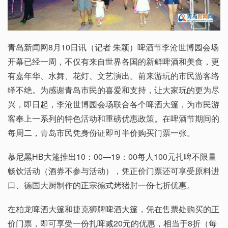
青岛新闻网8月10日讯（记者 朱颖）啤酒节李沧世博园会场
开幕已经一周，不仅有来自世界各国的新鲜啤酒和美食，更
有嘉年华、水舞、花灯、文艺演出。前来游玩的市民游客络
绎不绝。为感谢青岛市民的喜爱和支持，让大家玩的更为尽
兴，即日起，李沧世博园会场联合各个啤酒大篷，为市民游
客奉上一系列的特色活动和重磅优惠政策。在啤酒节期间的
每周二，青岛市民凭身份证即可半价购买门票一张。
慕尼黑HB大篷推出10：00—19：00每人100元扎啤不限量
畅饮活动（酒券不参与活动），凭正价门票还可享受原料进
口、德国大厨制作的正宗德式烤猪肘一份七折优惠。
在柏龙啤酒大篷和捷克狮牌啤酒大篷，凭在售票处购买的正
价门票，即可享受一份扎啤减20元的优惠，相当于8折（每