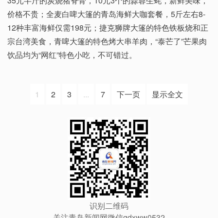
35元半斤的炭烧猪脊骨，10元3个的蒜蓉生蚝，新鲜美味，
价格不贵；全麦白啤大篷的青岛海鲜大咖套餐，5斤左右8-
12种丰富海鲜仅需198元；捷克狮牌大篷的特色铁板烧和正
宗台湾美食，青啤大篷的特色烤大串羊肉，“泰芒了”芒果肉
饮品均为“网红”特色小吃，不可错过。
1
2
3
...
7
下一页
显示全文
识别二维码
关注青岛新闻网微信qdxww0532