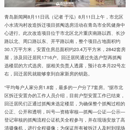
青岛新闻网8月11日讯（记者 于泓）8月11日上午，市北区
小水清沟村改造拆迁项目抓阄选房活动在青岛市全民健身中
心进行。此次改造项目位于市北区北片重庆南路以西、长沙
路以北、周口路以东、开平路以南，整个项目占地面积约
30.1万平方米，安置住房总面积约23.4万平方米，2842套房
屋，涉及回迁居民1716户。回迁居民通过先选户型再抓阄
选楼层的方式选房。据相关负责人透露，预计在本月22号左
右，回迁居民就能够拿到自家新房的钥匙。
“平均每户人家分房1.8套，最多的一户分了7套房。”据市北
区拆迁安置办的工作人员介绍，目前户型安置工作已结束，
回迁居民们正通过抓阄来选定楼层，为确保整个抓阄过程的
公正、公开和透明，叫号—资格审核—抓阄—公证—公示—
登记审核的抓阄流程公证机关全程参与，并在现场安放了高
清摄像机，进行全程摄像；为保证所有被拆迁人及时到现场