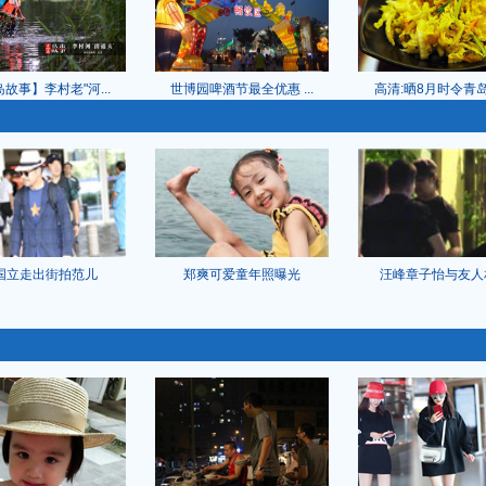
故事】李村老"河...
世博园啤酒节最全优惠 ...
高清:晒8月时令青岛菜
国立走出街拍范儿
郑爽可爱童年照曝光
汪峰章子怡与友人