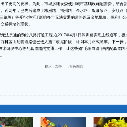
提出了更高的要求。为此，市城乡建设委使用城市基础设施配套费，结合
。近两年，已先后建成了株洲路、福州路、金水路、银液泉路、安顺路（沔
松三路段）等受征地拆迁影响多年无法贯通的道路以及金地悦峰、保利叶
市交通拥堵的现状。
法贯通的劲松八路打通工程,在2017年4月1日深圳路实现主线通车，
及万科蓝山配套道路也已进入施工收尾阶段，计划本月正式通车。下一步
物技术研发中心等配套道路的贯通工作，让这些如“毛细血管”般的配套道
环境。
提示：支持← →箭头翻页