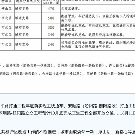
开平路打通工程年底前实现主线通车、安顺路（汾阳路-衡阳路段）打通工程
、深圳路-辽阳路立交工程预计10月底完成匝道工程全部开放交通……8月11
其棚户区改造工作的不断推进，城市面貌焕然一新，浮山后、新都心等