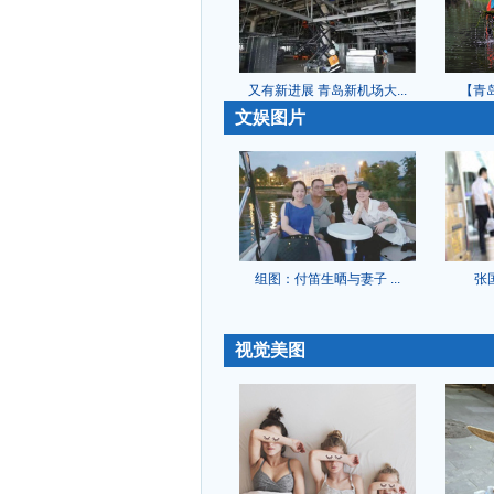
又有新进展 青岛新机场大...
【青岛
-
文娱图片
组图：付笛生晒与妻子 ...
张
-
视觉美图