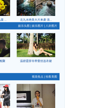
 ...
北九水绝美大片来袭 清...
娱乐头图
|
娱乐图片
|
八卦图片
相聚
温碧霞穿吊带蕾丝连衣裙
视觉焦点
|
拍客美图