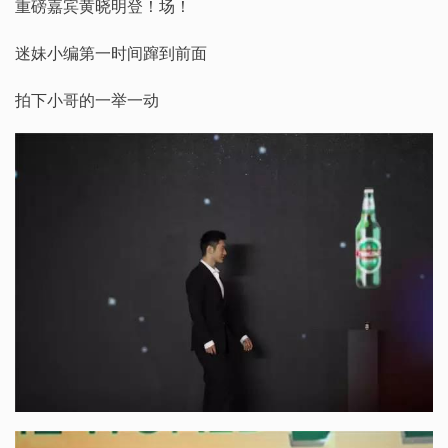
重磅嘉宾黄晓明登！场！
迷妹小编第一时间蹿到前面
拍下小哥的一举一动