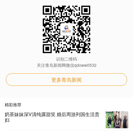
识别二维码
关注青岛新闻网微信qdxww0532
更多青岛新闻
精彩推荐
奶茶妹妹深V清纯露甜笑 婚后周游列国生活贵
妇