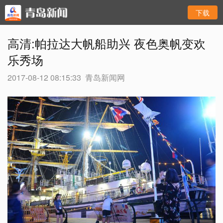
下载
高清:帕拉达大帆船助兴 夜色奥帆变欢
乐秀场
2017-08-12 08:15:33
青岛新闻网