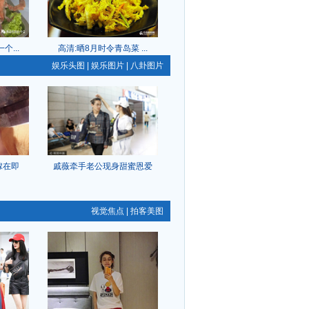
...
高清:晒8月时令青岛菜 ...
娱乐头图
|
娱乐图片
|
八卦图片
嫁在即
戚薇牵手老公现身甜蜜恩爱
视觉焦点
|
拍客美图