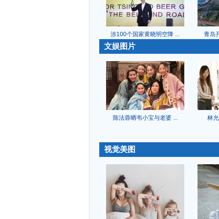
涉100个国家黄晓明空降 ...
青岛开
-
文娱图片
陈法蓉晒韦小宝与老婆 ...
林允
-
视觉美图