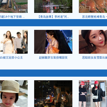
建14个地下管廊 ...
【青岛故事】李村老"河...
苏北螃蟹抢滩青岛 一个
白裙王冠变小公主
赵丽颖穿古装捂嘴甜笑
思聪前女友雪梨出