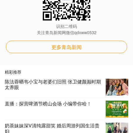
识别二维码
关注青岛新闻网微信qdxww0532
更多青岛新闻
精彩推荐
陈法蓉晒韦小宝与老婆们旧照 张卫健颜巅时期
太养眼
直播：探营啤酒节崂山会场 小编带你哈！
奶茶妹妹深V清纯露甜笑 婚后周游列国生活贵
妇