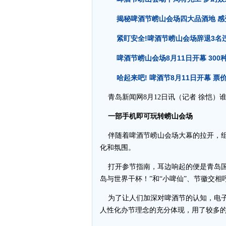
揭秘啤酒节崂山会场四大品酒地 感
紧盯安全!啤酒节崂山会场辞退3名
啤酒节崂山会场8月11日开幕 30
哈起来吧! 啤酒节8月11日开幕 票
青岛新闻网8月12日讯（记者 徐恺）
一部手机即可玩转崂山会场
伴随着啤酒节崂山会场大幕的拉开，组
化和氛围。
打开参节指南，耳边响起的便是青岛国
岛与世界干杯！”和“小啤仙”、节徽交
为了让人们加深对啤酒节的认知，电子
人性化办节理念的充分体现，用了较多的