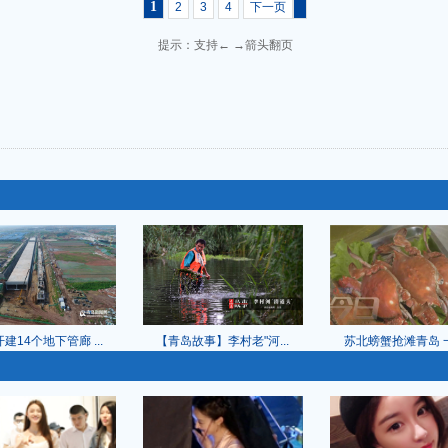
1
2
3
4
下一页
提示：支持← →箭头翻页
建14个地下管廊 ...
【青岛故事】李村老"河...
苏北螃蟹抢滩青岛 一个