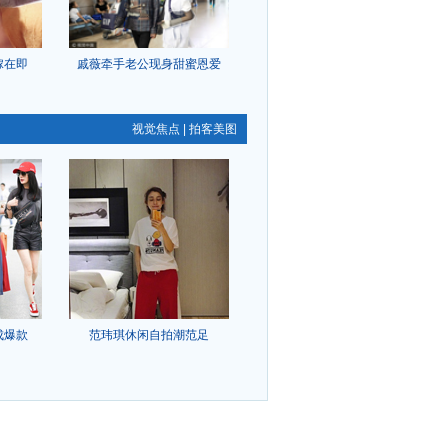
嫁在即
戚薇牵手老公现身甜蜜恩爱
视觉焦点
|
拍客美图
成爆款
范玮琪休闲自拍潮范足