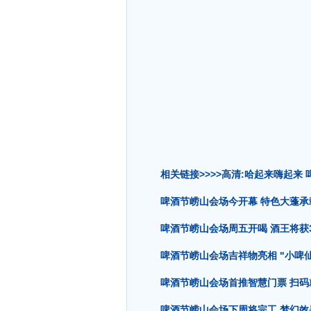
相关链接>>>>高清:哈起来嗨起来
啤酒节崂山会场今开幕 特色大蓬承
啤酒节崂山会场周五开喝 酒王将获
啤酒节崂山会场吉祥物亮相 "小啤
啤酒节崂山会场首推智慧门票 扫码
啤酒节崂山会场下周将完工 梦幻效