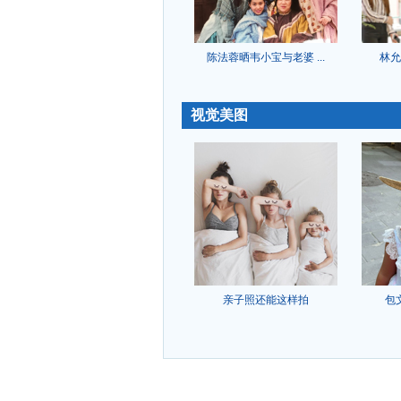
陈法蓉晒韦小宝与老婆 ...
林允
-
视觉美图
亲子照还能这样拍
包
-