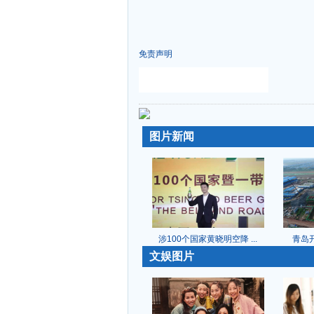
免责声明
-
-
图片新闻
涉100个国家黄晓明空降 ...
青岛开
-
文娱图片