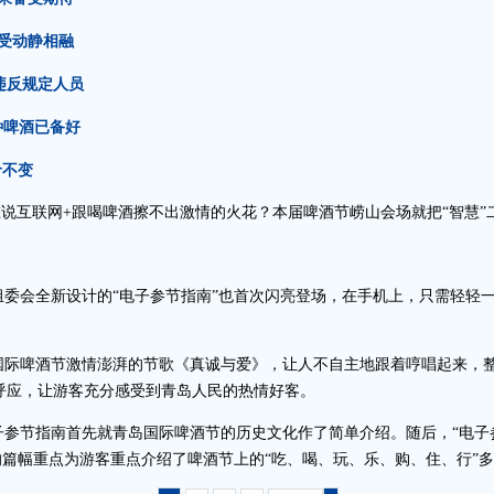
受动静相融
违反规定人员
0种啤酒已备好
价不变
谁说互联网+跟喝啤酒擦不出激情的火花？本届啤酒节崂山会场就把“智慧”
委会全新设计的“电子参节指南”也首次闪亮登场，在手机上，只需轻轻
际啤酒节激情澎湃的节歌《真诚与爱》，让人不自主地跟着哼唱起来，整
相呼应，让游客充分感受到青岛人民的热情好客。
参节指南首先就青岛国际啤酒节的历史文化作了简单介绍。随后，“电子
篇幅重点为游客重点介绍了啤酒节上的“吃、喝、玩、乐、购、住、行”多