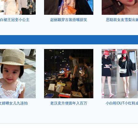
白裙王冠变小公主
赵丽颖穿古装捂嘴甜笑
思聪前女友雪梨出
文婧晒女儿九连拍
老汉卖方便面年入百万
小白鞋OUT小红鞋