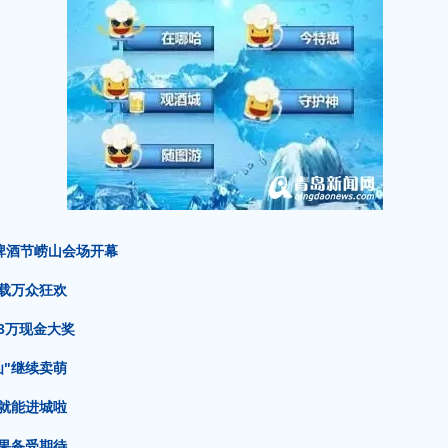
 啤酒节崂山会场开幕
载万众狂欢
3万现金大奖
仙"继续卖萌
就能进城啦
果备受期待