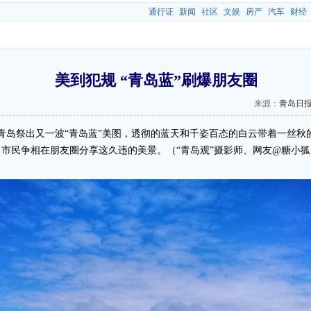
通行证
新闻
社区
文娱
房产
汽车
财经
美到犯规 “青岛蓝”刷爆朋友圈
来源：
青岛日
日，青岛祭出又一波“青岛蓝”美图，透彻的蓝天和千姿百态的白云带着一丝
市民争相在朋友圈分享这久违的美景。（“青岛观”摄影师、网友@糖小狐