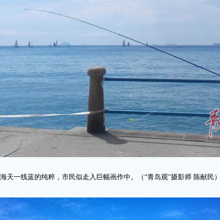
海天一线蓝的纯粹，市民似走入巨幅画作中。（“青岛观”摄影师 陈献民