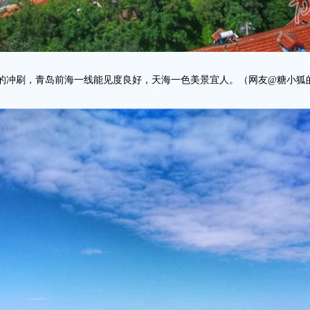
的冲刷，青岛前海一线能见度良好，天海一色美景宜人。（网友@糖小狐