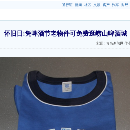
通行证
新闻
社区
文娱
房产
汽车
财经
怀旧日!凭啤酒节老物件可免费逛崂山啤酒城
来源：
青岛新闻网
作