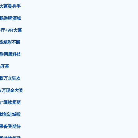
大蓬显身手
费畅游啤酒城
厅+VR大蓬
会场精彩不断
互联网黑科技
场开幕
载万众狂欢
3万现金大奖
仙"继续卖萌
就能进城啦
果备受期待