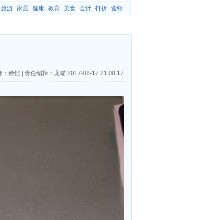
旅游
家居
健康
教育
美食
会计
打折
营销
者：徐恺
|
责任编辑：龙喵
2017-08-17 21:08:17