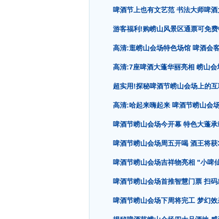
啤酒节上也有文艺范 书法大师啤酒
游客福利!购崂山风景区通票可免
高清:逛崂山会场特色场馆 啤酒会客
高清:7座啤酒大蓬华丽亮相 崂山
超实用!探秘啤酒节崂山会场上的
高清:哈起来嗨起来 啤酒节崂山会
啤酒节崂山会场今开幕 特色大蓬承
啤酒节崂山会场周五开喝 酒王将获
啤酒节崂山会场吉祥物亮相 "小啤
啤酒节崂山会场首推智慧门票 扫码
啤酒节崂山会场下周将完工 梦幻效