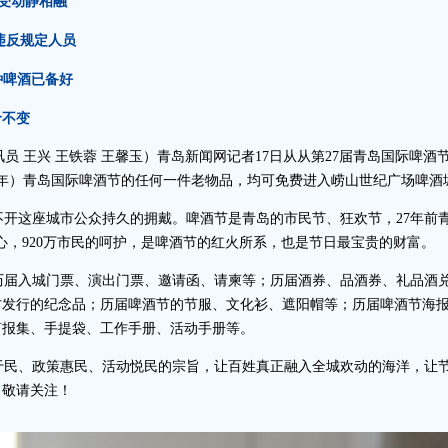
受动静相融
违反规定人员
0种啤酒已备好
价不变
员 王兴 王铁蓉 王馨玉）青岛新闻网记者17日从从第27届青岛国际啤酒节
2010年）青岛国际啤酒节的任何一件老物品，均可免费进入崂山世纪广场啤酒
开这座城市公众持久的拥戴。啤酒节是青岛的市民节、狂欢节，27年前青
心，920万市民的呵护，是啤酒节的红火所系，也是节日最宝贵的财富。
届入城门票、演出门票、邀请函、请柬等；历届酒券、品酒券、礼品酒
方发行的纪念品；历届啤酒节的节服、文化衫、遮阳帽等；历届啤酒节海
剪报集、手提袋、工作手册、活动手册等。
民、政策惠民、活动悦民的宗旨，让百姓真正融入全城欢动的海洋，让节
，敬请关注！