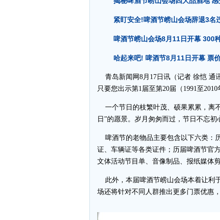
揭秘啤酒节崂山会场四大品酒地 感
紧盯安全!啤酒节崂山会场辞退3名
啤酒节崂山会场8月11日开幕 30
哈起来吧! 啤酒节8月11日开幕 票
青岛新闻网8月17日讯（记者 徐恺 通讯
只要您出示第1届至第20届（1991至
一个节日的枝繁叶茂、硕果累累，离不
日”的愿景。岁月匆匆而过，节日不忘初
啤酒节的老物品主要包含以下六类：历
证、车辆证等各类证件；历届啤酒节官
文体活动节目单、音像制品、报纸媒体
此外，本届啤酒节崂山会场本着让利于
场还将针对不同人群推出更多门票优惠