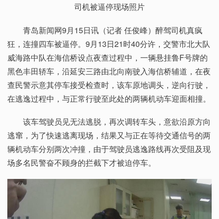
司机被逼停现场照片
青岛新闻网9月15日讯（记者 任俊峰）醉驾司机真疯
狂，连撞四车被逼停。9月13日21时40分许，交警市北大队
威海路中队在海信桥设点夜查过程中，一辆悬挂鲁F号牌的
黑色丰田轿车，沿延安三路由北向南驶入海信桥辅道，在夜
查民警示意其停车接受检查时，该车原地调头，逆向行驶，
在逃逸过程中，与正常行驶至此处的两辆机动车迎面相撞。
该车驾驶员见无法逃脱，再次调转车头，意欲沿原方向
逃窜，为了快速逃离现场，结果又与正在等待交通信号的两
辆机动车分别两次冲撞，由于驾驶员逃逸路线再次受阻及现
场多名民警奋不顾身的拦截下才被迫停车。