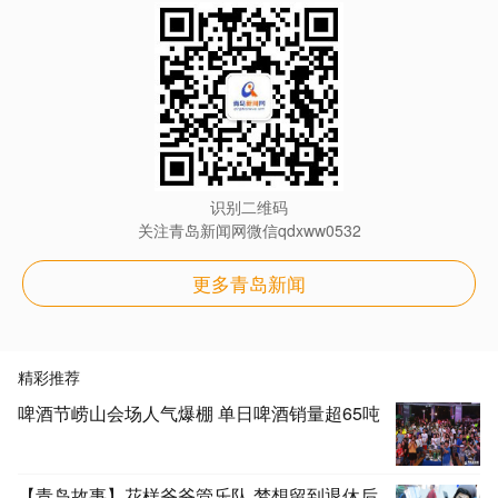
识别二维码
关注青岛新闻网微信qdxww0532
更多青岛新闻
精彩推荐
啤酒节崂山会场人气爆棚 单日啤酒销量超65吨
【青岛故事】花样爷爷管乐队 梦想留到退休后