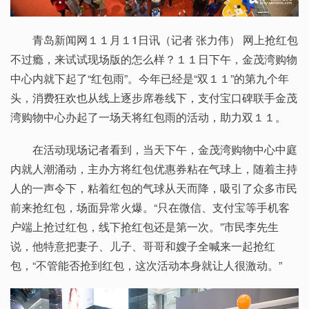
青岛新闻网１１月１1日讯（记者 张力伟） 网上抢红包
不过瘾，来试试现场版的怎么样？１１日下午，金茂湾购物
中心内就下起了“红包雨”。今年已经是“双１１”的第九个年
头，消费狂欢也从线上逐步席卷线下，支付宝口碑联手金茂
湾购物中心办起了一场天将红包雨的活动，助力双１１。
在活动现场记者看到，当天下午，金茂湾购物中心中庭
内就人潮涌动，主办方将红包优惠券粘在气球上，随着主持
人的一声令下，粘着红包的气球从天而降，吸引了众多市民
前来抢红包，场面异常火爆。“只在微信、支付宝等手机客
户端上抢过红包，线下抢红包还是第一次。”市民李先生
说，他特意把妻子、儿子、哥哥和嫂子全喊来一起抢红
包，“不管能否抢到红包，这次活动本身就让人很激动。”