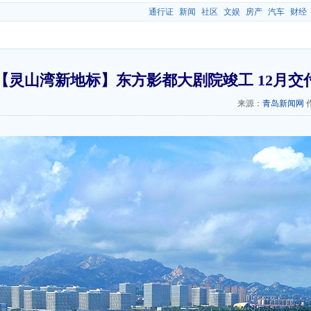
通行证
新闻
社区
文娱
房产
汽车
财经
【灵山湾新地标】东方影都大剧院竣工 12月交
来源：
青岛新闻网