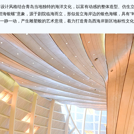
体设计风格结合青岛当地独特的海洋文化，以富有动感的整体造型、仿生
碧海银螺”意象，源于剧院临海而立，形似耸立海岸边的银色海螺，具有“时
，一静一动，产生雕塑般的艺术意境，着力打造青岛西海岸新区地标性文