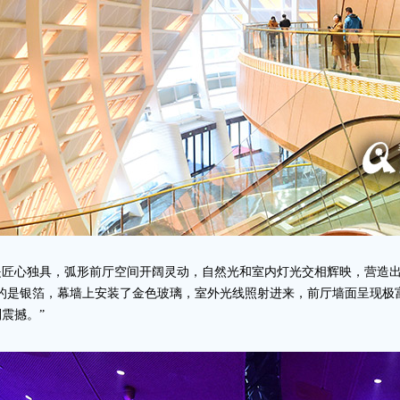
是匠心独具，弧形前厅空间开阔灵动，自然光和室内灯光交相辉映，营造
的是银箔，幕墙上安装了金色玻璃，室外光线照射进来，前厅墙面呈现极
震撼。”