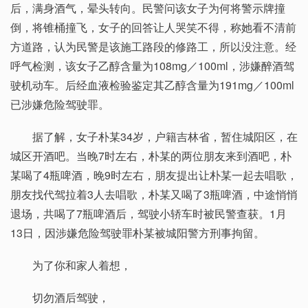
后，满身酒气，晕头转向。民警问该女子为何将警示牌撞
倒，将锥桶撞飞，女子的回答让人哭笑不得，称她看不清前
方道路，认为民警是该施工路段的修路工，所以没注意。经
呼气检测，该女子乙醇含量为108mg／100ml，涉嫌醉酒驾
驶机动车。后经血液检验鉴定其乙醇含量为191mg／100ml
已涉嫌危险驾驶罪。
据了解，女子朴某34岁，户籍吉林省，暂住城阳区，在
城区开酒吧。当晚7时左右，朴某的两位朋友来到酒吧，朴
某喝了4瓶啤酒，晚9时左右，朋友提出让朴某一起去唱歌，
朋友找代驾拉着3人去唱歌，朴某又喝了3瓶啤酒，中途悄悄
退场，共喝了7瓶啤酒后，驾驶小轿车时被民警查获。1月
13日，因涉嫌危险驾驶罪朴某被城阳警方刑事拘留。
为了你和家人着想，
切勿酒后驾驶，