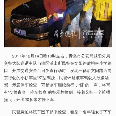
2017年12月14日晚10时左右，青岛市公安局城阳分局
交警大队巡逻中队与辖区派出所民警在文阳路后桃林小学路
口，开展交通安全百日夜查行动时，发现一辆沿文阳路西向
东行驶的小轿车呈“S”型驾驶，民警怀疑该车驾驶人涉嫌酒
驾，示意停车检查，可是该车继续前行，“砰”的一声，将写
有“交警夜查，停车检查”的警示牌撞倒，接着又把一个锥桶
撞飞，开出20多米才停下车。
民警急忙将该车围了起来检查，看见一名年轻女子下车