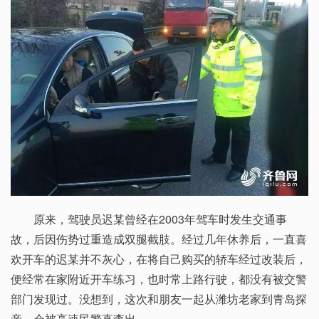
原来，驾驶员迟某曾经在2003年驾车时发生交通事
故，后因伤势过重造成双腿截肢。经过几年休养后，一直喜
欢开车的迟某并不灰心，在将自己购买的轿车经过改装后，
便经常在家附近开车练习，也时常上路行驶，都没有被交警
部门发现过。没想到，这次和朋友一起从潍坊老家到青岛探
亲，会被高速民警直查出。