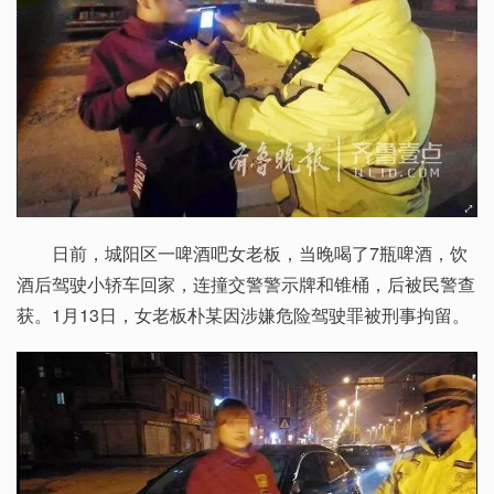
日前，城阳区一啤酒吧女老板，当晚喝了7瓶啤酒，饮
酒后驾驶小轿车回家，连撞交警警示牌和锥桶，后被民警查
获。1月13日，女老板朴某因涉嫌危险驾驶罪被刑事拘留。