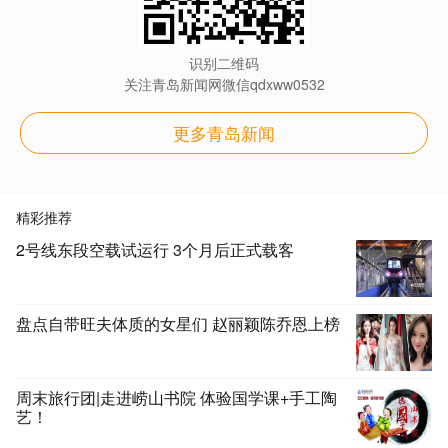
识别二维码
关注青岛新闻网微信qdxww0532
更多青岛新闻
精彩推荐
2号线东段空载试运行 3个月后正式载客
盘点自带旺夫体质的女星们 赵丽颖陈乔恩上榜
周末旅行团|走进崂山书院 体验国学课+手工陶
艺！