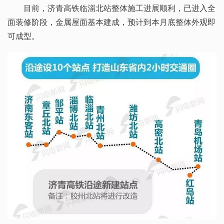
目前，济青高铁临淄北站整体施工进展顺利，已进入全
面装修阶段，金属屋面基本建成，预计到本月底整体外观即
可成型。