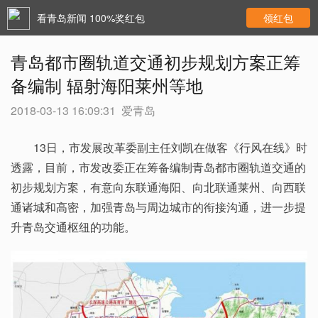
看青岛新闻 100%奖红包
领红包
青岛都市圈轨道交通初步规划方案正筹
备编制 辐射海阳莱州等地
2018-03-13 16:09:31
爱青岛
13日，市发展改革委副主任刘凯在做客《行风在线》时
透露，目前，市发改委正在筹备编制青岛都市圈轨道交通的
初步规划方案，有意向东联通海阳、向北联通莱州、向西联
通诸城和高密，加强青岛与周边城市的衔接沟通，进一步提
升青岛交通枢纽的功能。