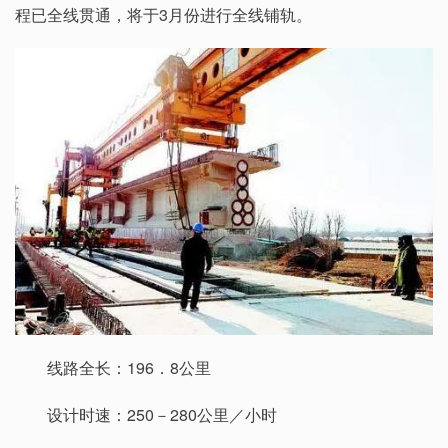
程已全线贯通，将于3月份进行全线铺轨。
线路全长：196．8公里
设计时速：250－280公里／小时