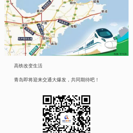
高铁改变生活
青岛即将迎来交通大爆发，共同期待吧！