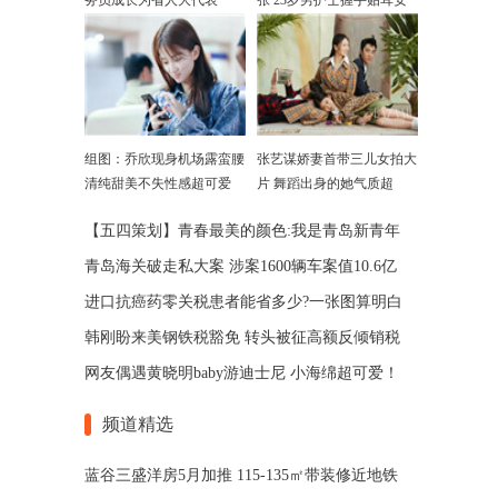
务员成长为省人大代表
张 23岁男护士握手贴耳安
慰
组图：乔欣现身机场露蛮腰
张艺谋娇妻首带三儿女拍大
清纯甜美不失性感超可爱
片 舞蹈出身的她气质超
赞！
【五四策划】青春最美的颜色:我是青岛新青年
青岛海关破走私大案 涉案1600辆车案值10.6亿
进口抗癌药零关税患者能省多少?一张图算明白
韩刚盼来美钢铁税豁免 转头被征高额反倾销税
网友偶遇黄晓明baby游迪士尼 小海绵超可爱！
频道精选
蓝谷三盛洋房5月加推 115-135㎡带装修近地铁