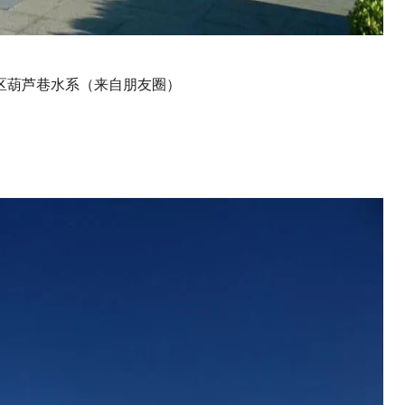
区葫芦巷水系（来自朋友圈）