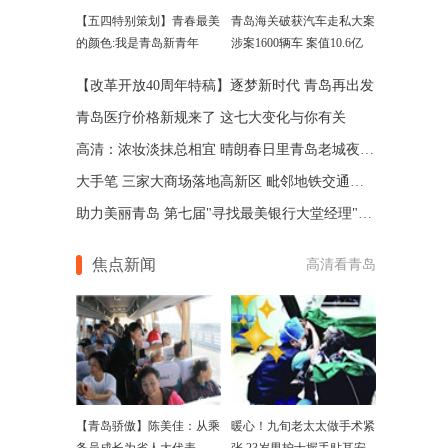
【五四特别策划】青春最美
青岛海关破获汽车走私大案
的颜色:我是青岛新青年
涉案1600辆车 案值10.6亿
【改革开放40周年特稿】逐梦新时代 青岛再出发
青岛医疗价格新规来了 这七大变化与你有关
高清：浓妆淡抹总相宜 晴朗春日里青岛老城夜色如画
大手笔 三家大商场落地高新区 毗邻地铁交通便利
助力美丽青岛 第七届"寻找最美银行大堂经理"评选来袭
焦点新闻
高清看青岛
【青岛骄傲】陈美佳：从乘
暖心！九旬老太太做手术紧