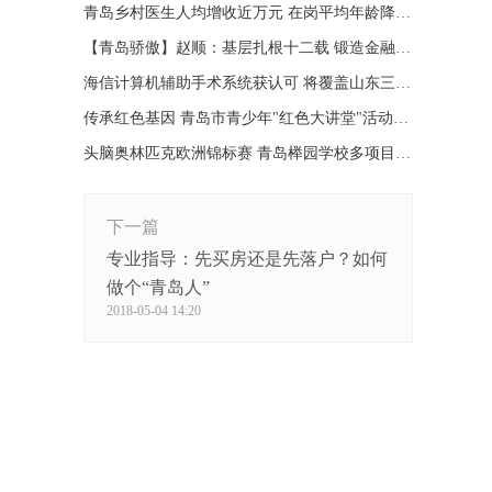
青岛乡村医生人均增收近万元 在岗平均年龄降至50岁
【青岛骄傲】赵顺：基层扎根十二载 锻造金融工匠精神
海信计算机辅助手术系统获认可 将覆盖山东三级医院
传承红色基因 青岛市青少年"红色大讲堂"活动继续开讲
头脑奥林匹克欧洲锦标赛 青岛榉园学校多项目折桂
下一篇
专业指导：先买房还是先落户？如何
做个“青岛人”
2018-05-04 14:20