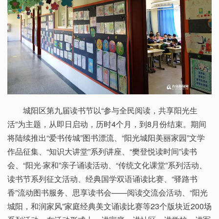
城阳区第九届读书节以“参与全民阅读，共享阳光生
活”为主题，从即日启动，历时4个月，到8月份结束。期间
将陆续推出“爱书传城”图书漂流、“阳光城阳美丽家园”文学
作品征集、“知识大讲堂”系列讲座、“樊登悦读时间”读书
会、“阳光·家和”亲子诵读活动、“传统文化课堂”系列活动、
读书节系列征文活动、经典国学双语诵读比赛、“驿路书
香”流动图书服务、思享读书会——阅读交流会活动、“阳光
城阳，和润家风”家庭经典美文诵读比赛等23个版块近200场