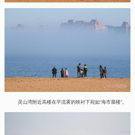
灵山湾附近高楼在平流雾的映衬下宛如“海市蜃楼”。