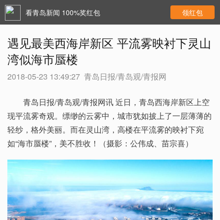
看青岛新闻 100%奖红包
领红包
遇见最美西海岸新区 平流雾映衬下灵山
湾似海市蜃楼
2018-05-23 13:49:27
青岛日报/青岛观/青报网
青岛日报/青岛观/青报网讯 近日，青岛西海岸新区上空
现平流雾奇观。缥缈的云雾中，城市犹如披上了一层薄薄的
轻纱，格外美丽。而在灵山湾，高楼在平流雾的映衬下宛
如“海市蜃楼”，美不胜收！（摄影：公伟成、苗宗喜）