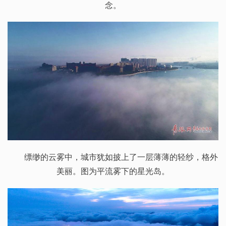
念。
缥缈的云雾中，城市犹如披上了一层薄薄的轻纱，格外
美丽。图为平流雾下的星光岛。