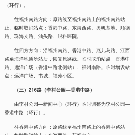
（环行）。
往福州南路方向：原路线至福州南路上的福州南路站
止。临时取消站点：香港中路、东海西路、奥帆基地、顺德
路、珠海支路、汕头路、眼科医院。
往四方方向：沿福州南路、香港中路、燕儿岛路、江西
路至海洋地质所站后，恢复原路线。临时取消站点：香港中
路、远洋广场（香港中路北侧站）、福州南路。临时增设站
点：远洋广场、书城、福苑小区。
（三）216路（李村公园—香港中路）
由李村公园—新闻中心（环行）临时调整为李村公园—
香港中路（环行）。
往香港中路方向：原路线至福州南路上的香港中路站