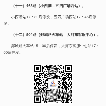
（十一）468路（小西湖—五四广场西站）。
小西湖站17：30后停发，五四广场西站17：45后停
发。
（十二）504路（郯城路火车站—大河东客服中心）。
郯城路火车站15：00后停发，大河东客服中心站17：
00后停发。