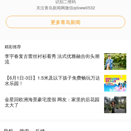
识别二维码
关注青岛新闻网微信qdxww0532
更多青岛新闻
精彩推荐
李宇春复古蕾丝衬衫看秀 法式优雅融合街头潮
流
【6月1日-3日】1.5米及以下孩子免费畅玩万达
水乐园！
金星回欧洲海景豪宅度假 网友：家里的后花园
太大了
导航
搜索
反馈