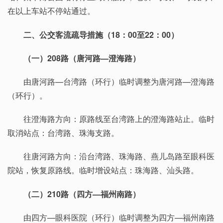
在以上车站不停站通过。
二、公交客流疏导措施（18：00至22：00）
（一）208路（唐河路—澄海路）
由唐河路—台湾路（环行）临时调整为唐河路—澄海路
（环行）。
往澄海路方向：原路线至台湾路上的澄海路站止。临时
取消站点：台湾路、珠海支路。
往唐河路方向：沿台湾路、珠海路、燕儿岛路至眼科医
院站，恢复原路线。临时增设站点：珠海路、汕头路。
（二）210路（四方—福州南路）
由四方—眼科医院（环行）临时调整为四方—福州南路