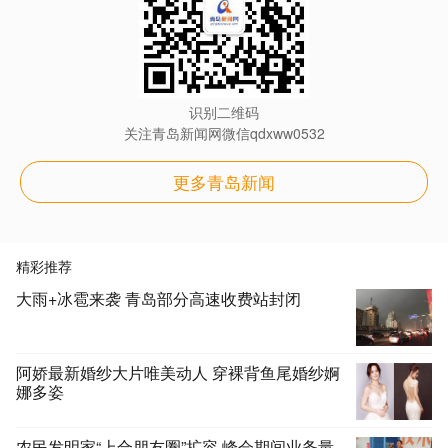
识别二维码
关注青岛新闻网微信qdxww0532
更多青岛新闻
精彩推荐
大雨+冰雹来袭 青岛部分高速收费站封闭
阿娇最新婚纱大片唯美动人 穿裸背鱼尾婚纱婀
娜多姿
农民发明家“上合朋友圈”扩容 峰会期间业务量