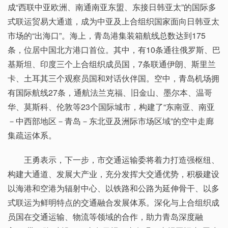
成“西联中亚欧洲、南通南亚东盟、东接日韩亚太”的国际多
式联运贸易大通道，成为中亚及上合组织国家面向日韩亚太
市场的“出海口”。海上，青岛港集装箱航线总数达到175
条，位居中国北方港口首位。其中，有10条通往俄罗斯、巴
基斯坦、印度三个上合组织成员国，7条联通伊朗、斯里兰
卡、土耳其三个观察员国和对话伙伴国。空中，青岛机场拥
有国际航线27条，通航法兰克福、旧金山、墨尔本、温哥
华、莫斯科、伦敦等23个国际城市，构建了“东南亚、南亚
－中西部地区－青岛－东北亚及洲际市场区域”的空中走廊
集疏运体系。
王勇表示，下一步，市交通运输委将着力打造强枢纽、
构建大通道、发展大产业，充分发挥大交通优势，积极建设
以海港和空港为辐射中心、以铁路和公路为延伸骨干、以多
式联运为鲜明特点的交通融合发展体系。深化与上合组织成
员国在交通运输、物流等领域的合作，助力青岛深度融