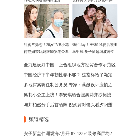
内吃火锅避暑纳凉(图)
丧葬费 筹到2万多被叫停
甜蜜爷孙恋？26岁TVB小花
菊姐slay！王菊101赛后瘦出
何艳娟带妈妈跟66岁老公逛
马甲线 筷子腿超细波涛汹
街
涌
全力建设好中国—上合组织地方经贸合作示范区
中国经济下半年韧性够不够？ 这指标给了颗定心丸
多地探索聘任制公务员 专家：薪酬设计应慎之又慎
奥莉小公主上线！李安琪晒合照奥莉穿纱裙搂弟弟超仙
与井柏然分手后首晒照 倪妮背对镜头看夕阳露微笑
频道精选
安子新盘仁洲观海7月开 87-123㎡装修高层均22000