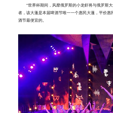
“世界杯期间，风靡俄罗斯的小龙虾将与俄罗斯大
者，该大蓬是本届啤酒节唯一一个惠民大蓬，平价惠民菜
酒节最便宜的。