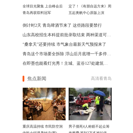
全球目光聚集 上合峰会后
定了！《有朋自远方来》周
青岛再获双料冠军
五起奥帆中心原版上演
倒计时2天 青岛啤酒节来了 这些路段要禁行
山东高校招生本科提前批录取结束 两种渠道可查询
“桑拿天”还要持续 市气象台最新天气预报来了
​青岛这个市场要全拆除 浮山后月底增一千多停车位
在即墨也能看灯光秀！主城、蓝谷127处建筑点靓夜景
焦点新闻
高清看青岛
重庆高温持续 市民防空洞
男子撞死4人称赔不起众筹