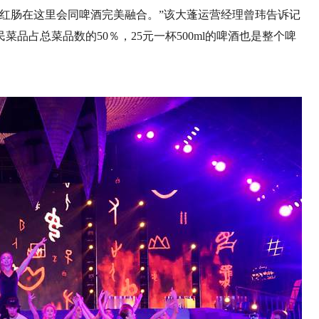
红肠在这里会同啤酒完美融合。”该大蓬运营经理曾玮告诉记
品占总菜品数的50％，25元一杯500ml的啤酒也是整个啤