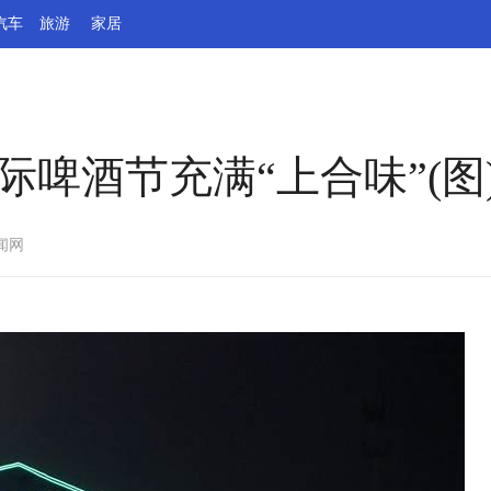
汽车
旅游
家居
际啤酒节充满“上合味”(图
闻网