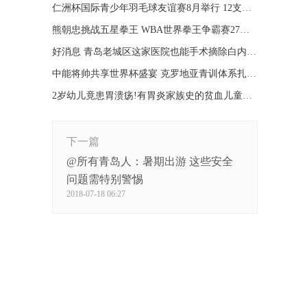
仁洲杯国际青少年羽毛球友谊赛8月举行 12支队伍参加
熊朝忠挑战五星拳王 WBA世界拳王争霸赛27日在青开战
好消息 青岛老城区这家医院也能手术摘除白内障啦
中能将帅共享世界杯盛宴 克罗地亚青训体系扎根青岛
2岁幼儿竟患胃溃疡!有胃炎家族史的贫血儿童需注意
下一篇
@所有青岛人：暑期出游 这些安全
问题需特别警惕
2018-07-18 06:27