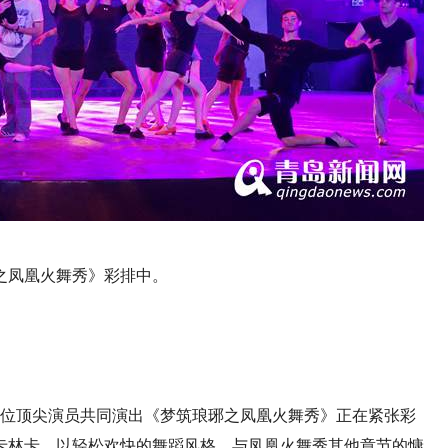
之凤凰火舞秀》彩排中。
0余位顶尖演员共同演出《梦筑琅琊之凤凰火舞秀》正在紧张彩
蹈卡林卡，以轻松欢快的舞蹈风格，与凤凰火舞秀其他章节的慷