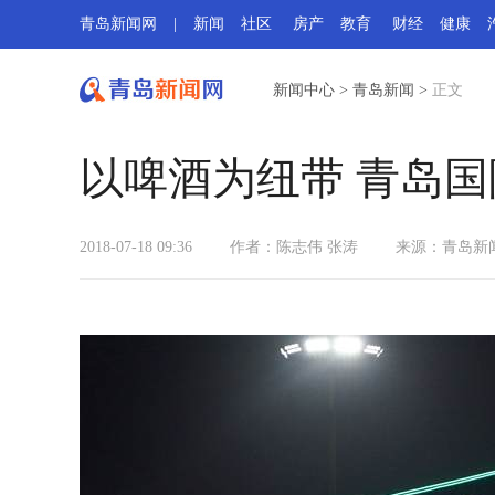
青岛新闻网
|
新闻
社区
房产
教育
财经
健康
新闻中心
>
青岛新闻
>
正文
​以啤酒为纽带 青岛国
2018-07-18 09:36
作者：陈志伟 张涛
来源：
青岛新