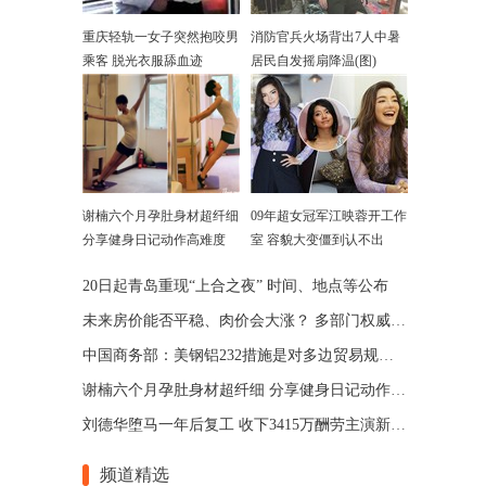
重庆轻轨一女子突然抱咬男
消防官兵火场背出7人中暑
乘客 脱光衣服舔血迹
居民自发摇扇降温(图)
谢楠六个月孕肚身材超纤细
09年超女冠军江映蓉开工作
分享健身日记动作高难度
室 容貌大变僵到认不出
20日起青岛重现“上合之夜” 时间、地点等公布
未来房价能否平稳、肉价会大涨？ 多部门权威回应
中国商务部：美钢铝232措施是对多边贸易规则的严重破坏
谢楠六个月孕肚身材超纤细 分享健身日记动作高难度
刘德华堕马一年后复工 收下3415万酬劳主演新戏兼监制
频道精选