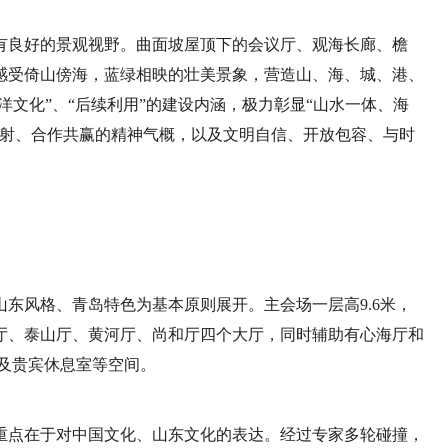
有良好的景观视野。曲面坡屋顶下的会议厅、观海长廊、檐
感受倚山傍海，蓝绿相映的壮美景象，营造山、海、城、港、
洋文化”、“后续利用”的建设内涵，极力彰显“山水一体、海
四射、合作共赢的精神气概，以及文明自信、开放包容、与时
东风格、青岛特色为基本原则展开。主会场一层高9.6米，
大厅、泰山厅、黄河厅、尚和厅四个大厅，同时辅助有心海厅和
以及贵宾休息室等空间。
重点在于对中国文化、山东文化的表达。经过专家多轮碰撞，