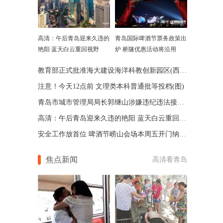
高清：午后青岛迎来久违的
青岛国际啤酒节票务政策出
艳阳 蓝天白云重回视野
炉 桥隧优惠活动将沿用
教育部正式批准海大建设海洋科教创新园区(西海岸校区)
注意！今天12点前 文理类本科普通批等投档(图)
青岛市城市管理局局长郭继山涉嫌违纪违法接受调查
高清：午后青岛迎来久违的艳阳 蓝天白云重回视野
安全工作放首位 啤酒节崂山会场本周五开门纳客(图)
焦点新闻
高清看青岛