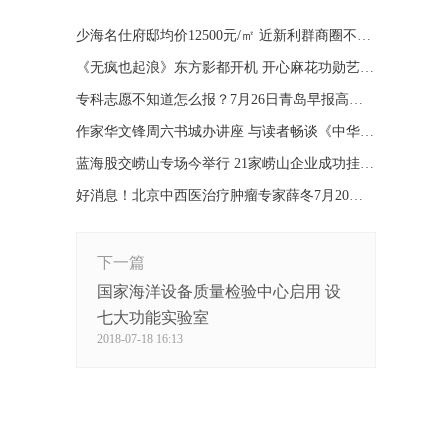
少海名仕府邸均价12500元/㎡ 近新利群商圈不限购
《无疯也起浪》东方影都开机 开心麻花功勋艺人加盟
专科志愿不知道怎么报？7月26日青岛早报高招会帮支招
作家华文锋周六书城办讲座 与读者畅谈《中华史诗》
蓝海股交崂山专场今举行 21家崂山企业成功挂牌(图)
好消息！北京中西医治疗肿瘤专家薛冬7月20日来青坐诊
下一篇
国家海洋设备质量检验中心启用 设
七大功能实验室
2018-07-18 16:13