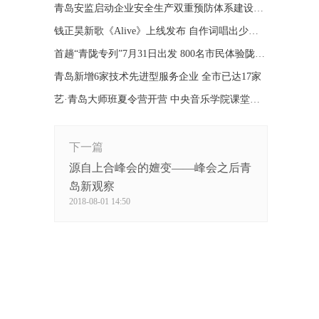
青岛安监启动企业安全生产双重预防体系建设点评工作
钱正昊新歌《Alive》上线发布 自作词唱出少年新态度
首趟“青陇专列”7月31日出发 800名市民体验陇上风光
青岛新增6家技术先进型服务企业 全市已达17家
艺·青岛大师班夏令营开营 中央音乐学院课堂搬到青岛
下一篇
源自上合峰会的嬗变——峰会之后青
岛新观察
2018-08-01 14:50