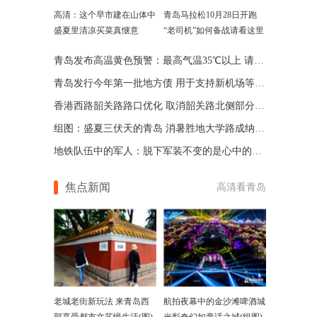
高清：这个早市建在山体中
青岛马拉松10月28日开跑
盛夏里清凉买菜真惬意
“老司机”如何备战请看这里
青岛发布高温黄色预警：最高气温35℃以上 请注意防范
青岛发行今年第一批地方债 用于支持新机场等项目建设
香港西路韶关路路口优化 取消韶关路北侧部分停车泊位
组图：盛夏三伏天的青岛 消暑胜地大学路成纳凉好去处
地铁队伍中的军人：脱下军装不变的是心中的责任(图)
焦点新闻
高清看青岛
老城老街新玩法 来青岛西
航拍夜幕中的金沙滩啤酒城