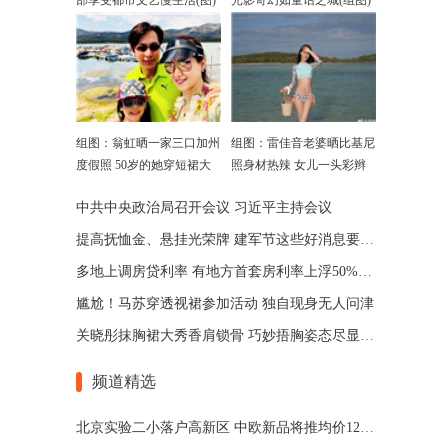
部享受都市文艺慢生活(图)
光影奇幻如童话之城(组图)
组图：翁虹晒一家三口加州
组图：雷佳音老婆晒比基尼
度假照 50岁的她穿短裙大
照身材热辣 女儿一头彩辫
秀美腿
抢镜
中共中央政治局召开会议 习近平主持会议
提高抚恤金、悬挂光荣牌 建军节这些好消息要知道！
多地上调房贷利率 有地方首套房利率上浮50%(图)
尴尬！马苏穿透视裙参加活动 独自现身无人问津
关晓彤抹胸裙大秀香肩锁骨 巧妙捂胸姿态尽显魅惑
频道精选
北京实验二小落户高新区 中欧新品将推均价12500