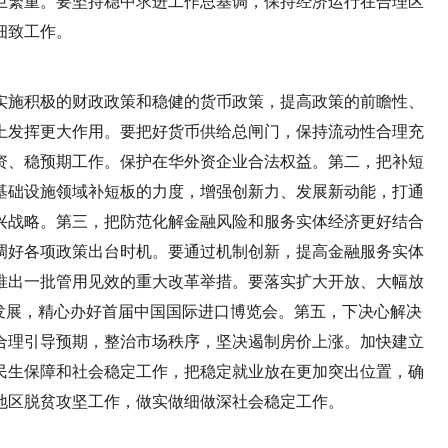
巨繁重。要坚持稳中求进工作总基调，保持经济运行在合理区
细致工作。
实施积极的财政政策和稳健的货币政策，提高政策的前瞻性、
上发挥更大作用。要把好货币供给总闸门，保持流动性合理充
资、稳预期工作。保护在华外资企业合法权益。第二，把补短
基础设施领域补短板的力度，增强创新力、发展新动能，打通
兴战略。第三，把防范化解金融风险和服务实体经济更好结合
调好各项政策出台时机。要通过机制创新，提高金融服务实体
推出一批管用见效的重大改革举措。要落实扩大开放、大幅放
发展，精心办好首届中国国际进口博览会。第五，下决心解决
合理引导预期，整治市场秩序，坚决遏制房价上涨。加快建立
民生保障和社会稳定工作，把稳定就业放在更加突出位置，确
地区脱贫攻坚工作，做实做细做深社会稳定工作。