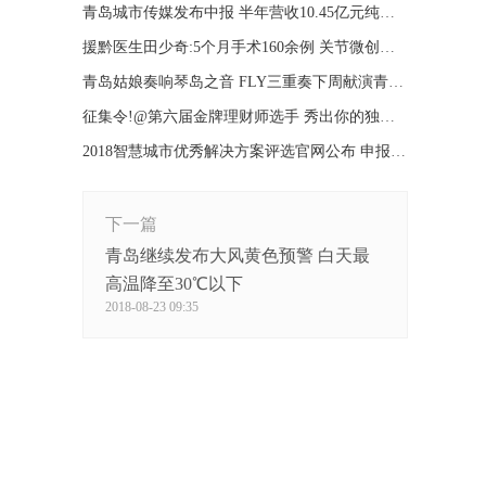
青岛城市传媒发布中报 半年营收10.45亿元纯利1.6亿
援黔医生田少奇:5个月手术160余例 关节微创填补空白
青岛姑娘奏响琴岛之音 FLY三重奏下周献演青岛大剧院
征集令!@第六届金牌理财师选手 秀出你的独家理财方案
2018智慧城市优秀解决方案评选官网公布 申报系统开启
下一篇
青岛继续发布大风黄色预警 白天最
高温降至30℃以下
2018-08-23 09:35