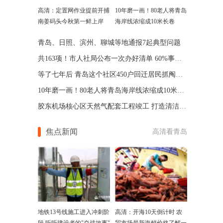
高清：定置网作业提前开捕
10年磨一画！80老人将青岛
南姜码头今秋第一鲜上岸
海岸线浓缩成10米长卷
青岛、日照、滨州、聊城等地通报7起典型问题
共163项！市人社局公布一次办好清单 60%事项将零跑腿
等了七年后 青岛这个社区450户回迁居民抓阄选房
10年磨一画！80老人将青岛海岸线浓缩成10米长卷
胶东机场核心区天然气配套工程竣工 打造清洁能源基地
焦点新闻
高清看青岛
地铁13号线施工进入冲刺阶
高清：开海10天倒计时 农