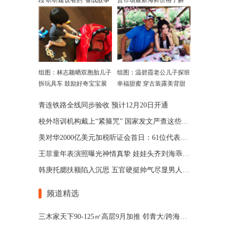
段 听听建设者的"奋战故事"
贸市场最新海鲜价格了解一
下
组图：林志颖晒双胞胎儿子
组图：温碧霞老公儿子探班
拆玩具车 鼓励好奇宝宝展
幸福甜蜜 穿古装露美背甜
现动手能力
美似少女
青连铁路全线同步验收 预计12月20日开通
校外培训机构戴上“紧箍咒” 国家发文严查这些行为
美对华2000亿美元加税听证会首日：61位代表55反对
王菲童年表演照曝光神情真挚 娃娃头齐刘海乖巧可爱
韩庚托腮扶额陷入沉思 五官硬挺帅气尽显男人味(图)
频道精选
三木家天下90-125㎡高层9月加推 邻青大/跨海大桥