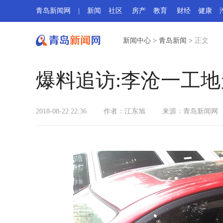
青岛新闻网
|
新闻
社区
房产
教育
财经
健康
新闻中心
>
青岛新闻
>
正文
爆料追访:李沧一工
2018-08-22 22:36
作者：江东旭
来源：
青岛新闻网