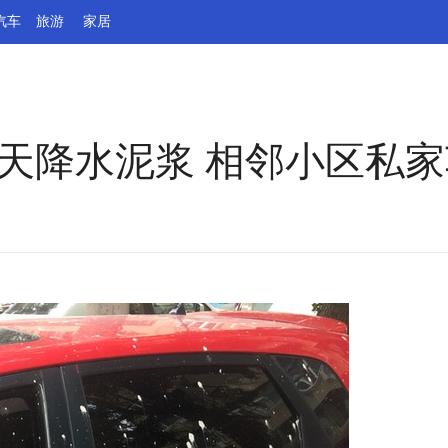
汽车
旅游
家居
地天降水泥浆 相邻小区私