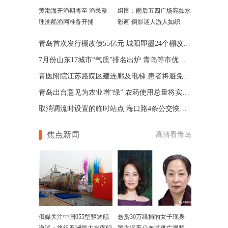
黄渤海开渔期将至 渔民整
组图：雨后五四广场宛如水
理渔船渔网准备开捕
彩画 倒影迷人游人如织
青岛首次发行棚改债55亿元 城阳即墨24个棚改项目受益
7月份山东17城市“气质”排名出炉 青岛等市优良率最好
青医附院江苏路院区建连廊及电梯 患者将避免露天转移
青岛出台意见为农业增“绿” 农药使用总量将实现零增长
取消调流时设置的临时站点 海口路4条公交恢复原线行驶
焦点新闻
高清看青岛
俄媒关注中国055型驱逐舰
悬赏30万缉捕的女子现身