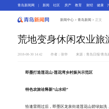
青岛新闻网
|
新闻
社区
房产
教育
财经
健康
新闻中心
>
青岛新闻
>
正文
荒地变身休闲农业旅
2018-08-30 14:42
作者：张华
来源：
青岛日报/青岛
即墨打造莲花山·莲花湾乡村振兴示范区
特色农旅诠释新“山水经”
恰逢雷雨过后，即墨区龙泉街道莲花山碧绿如洗