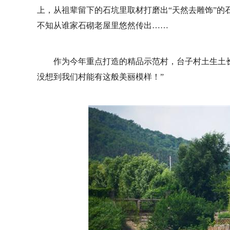
上，从祖辈留下的石坑里取材打磨出“天然去雕饰”的
不知从谁家石砌老屋里悠然传出……
作为今年重点打造的精品示范村，台子村土生土长
没想到我们村能有这般美丽模样！”