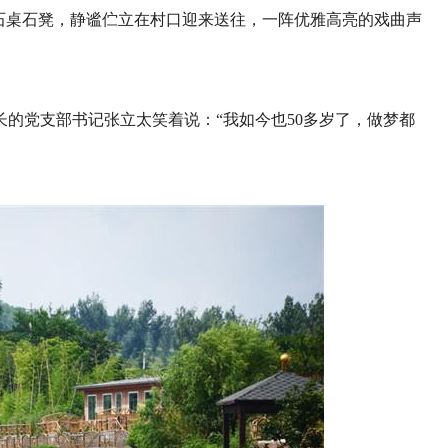
石桌石凳，静谧伫立在村口迎来送往，一阵优雅高亮的戏曲声
的党支部书记张立太笑着说：“我如今也50多岁了，做梦都