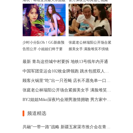
海试：将组亚洲最大水面舰
警方深夜公布其逃亡视频
队
少时小分队Oh！GG新曲预
张庭老公林瑞阳公开场合紧
告照公开 小姐姐们终于要
握美女手 满脸堆笑不惧镜
上线啦
头
最新 青岛这些城中村要拆 地铁13号线年内开通
中国军团亚运会102枚金牌领跑 跳水包揽双人四冠
顾客火锅里“吃”出一只苍蝇 店长不愿免单一口吞下
张庭老公林瑞阳公开场合紧握美女手 满脸堆笑不惧镜头
BY2姐姐Miko深夜约会潮男激情拥吻 男方家中共度一夜
频道精选
共融“一带一路”战略 新疆五家渠市推介会在青岛举行