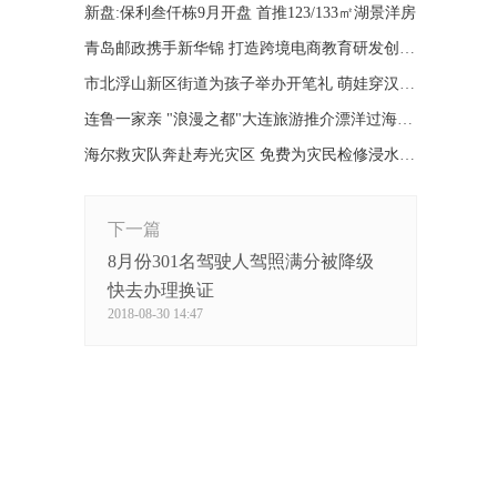
新盘:保利叁仟栋9月开盘 首推123/133㎡湖景洋房
青岛邮政携手新华锦 打造跨境电商教育研发创新基地
市北浮山新区街道为孩子举办开笔礼 萌娃穿汉服拜孔子
连鲁一家亲 "浪漫之都"大连旅游推介漂洋过海来到青岛
海尔救灾队奔赴寿光灾区 免费为灾民检修浸水家电
下一篇
8月份301名驾驶人驾照满分被降级
快去办理换证
2018-08-30 14:47