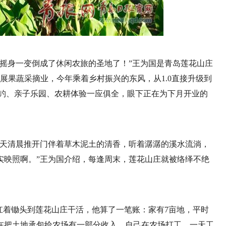
摇身一变倒成了休闲农旅的圣地了！”王为国是青岛莲花山庄
地发展果蔬采摘业，今年乘着乡村振兴的东风，从1.0直接升级到
垂钓、亲子乐园、农耕体验一应俱全，眼下正在为下月开业的
每天清晨推开门伴着草木泥土的清香，听着潺潺的溪水流淌，
实映照啊。”王为国介绍，每逢周末，莲花山庄就被络绎不绝
扛着锄头到莲花山庄干活，他算了一笔账：家有7亩地，平时
在把土地承包给农场有一部分收入，自己在农场打工，一天工