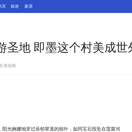
汽车
旅游
家居
游圣地 即墨这个村美成世
观/青报网
，阳光婀娜地穿过蓊郁翠茏的枝叶，如同宝石投坠在莲茵河