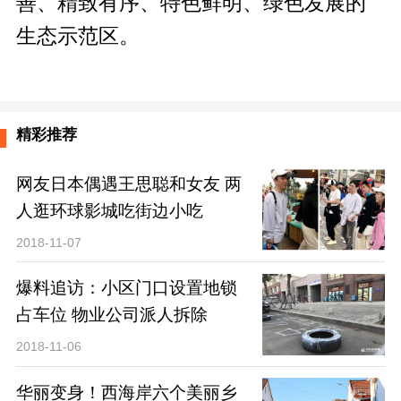
善、精致有序、特色鲜明、绿色发展的
生态示范区。
精彩推荐
网友日本偶遇王思聪和女友 两
人逛环球影城吃街边小吃
2018-11-07
爆料追访：小区门口设置地锁
占车位 物业公司派人拆除
2018-11-06
华丽变身！西海岸六个美丽乡