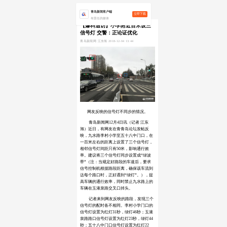
青岛新闻客户端
立即下载
有责任的媒体
【爆料追访】小学附近百米设三
信号灯 交警：正论证优化
青岛新闻网 江东旭 2018-12-04 13:44
网友反映的信号灯不同步的情况。
青岛新闻网12月4日讯（记者 江东
旭）近日，有网友在青青岛论坛发帖反
映，九水路李村小学至五十八中门口，在
一百米左右的距离上设置了三个信号灯，
相邻信号灯间距只有50米，影响通行效
率。建议将三个信号灯同步设置成“绿波
带”（注：当规定好路段的车速后，要求
信号控制机根据路段距离，确保该车流到
达每个路口时，正好遇到“绿灯”。），提
高车辆的通行效率，同时禁止九水路上的
车辆在玉液泉路交叉口掉头。
记者来到网友反映的路段，发现三个
信号灯的配时各不相同。李村小学门口的
信号灯设置为红灯31秒，绿灯46秒；玉液
泉路路口信号灯设置为红灯23秒，绿灯44
秒；五十八中门口信号灯设置为红灯22