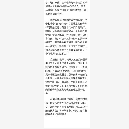
秒，绿灯55秒。三个信号灯一个大的循环
周期内总共有6种不同的信号组合，三个
信号同时为绿灯时最短时间只有5秒，最
长时间则为44秒。
网友反映车辆由西向东方向行驶，当
李村小学门口绿灯亮时，玉液泉路信号灯
却可能是红灯，而五十八中门口是绿灯。
因相邻信号灯间距只有50米，去除路口和
学校门前斑马线后，大约只能容纳4--5辆
车停留。很多时候大批车辆就停在第一个
绿灯下，眼睁睁地看着绿灯，因为前方有
车无法前行。等到第二个信号灯变绿时，
自己车辆所处位置信号灯又变成红灯，一
个信号周期内过不去。
交警部门表示，此网友反映的问题只
考虑了九水路通行畅通的问题，但未考虑
到玉液泉路周边居民出行的问题。中海国
际社区有11000多户居民，玉液泉路作为
贯穿小区的南北通道，必须留出一定的信
号时间，方便小区居民从玉液泉路拐至九
水路方向出行。假设将三个信号灯同步设
置为“绿波带”，玉液泉路左拐至九水路方
向因信号灯间距太短依然会造成压车现
象。
针对此路段的通行问题，交警部门表
示，目前他们正在进行通行合理化方案论
证，该路段信号灯优化方案已列入2019年
政府要办的实事计划当中。对此，
青岛新
闻网将后续跟踪报道。