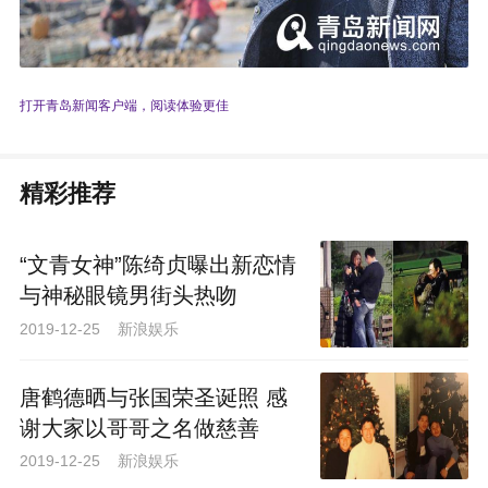
打开青岛新闻客户端，阅读体验更佳
精彩推荐
“文青女神”陈绮贞曝出新恋情
与神秘眼镜男街头热吻
2019-12-25 新浪娱乐
唐鹤德晒与张国荣圣诞照 感
谢大家以哥哥之名做慈善
2019-12-25 新浪娱乐