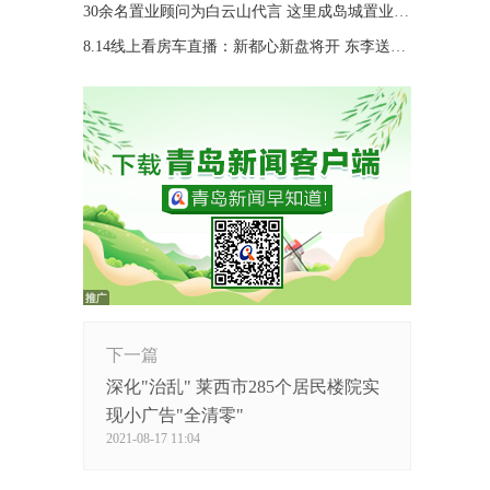
30余名置业顾问为白云山代言 这里成岛城置业热土！
8.14线上看房车直播：新都心新盘将开 东李送车位
下一篇
深化"治乱" 莱西市285个居民楼院实
现小广告"全清零"
2021-08-17 11:04