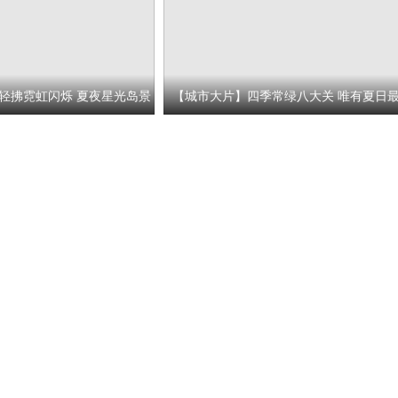
轻拂霓虹闪烁 夏夜星光岛景
【城市大片】四季常绿八大关 唯有夏日
可人