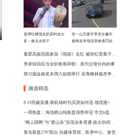
最
庞博吐槽现在奶茶料放太
张一山开豪车带美女飙车
多：像兑水粽子
被网友举报违章惨遭罚款
童星高振瑄因参加《萌探》走红 被孙红雷黄子韬赞有潜力
李承铉回应当全职爸爸抑郁：身为父母分内的事
第32届金曲奖本周六如期举行 吴青峰林俊杰争歌王
频道精选
8.19亮嫚直播:新机场时代买房如何选 领优惠+好礼!
一周热盘：海信崂山纯新盘强势夺冠 市北6盘霸榜
“网上国网”与“爱山东”实现业务贯通 政企协同优化电力营商环境
青岛新盘270°阳台 自建体育馆、医养中心、食堂