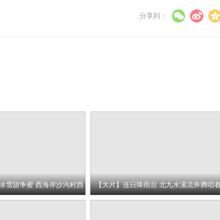
分享到：
冰雪甜争蜜 西海岸沙沟村西
【大片】连日降雨后 北九水溪流奔腾唱
清凉欢乐的歌