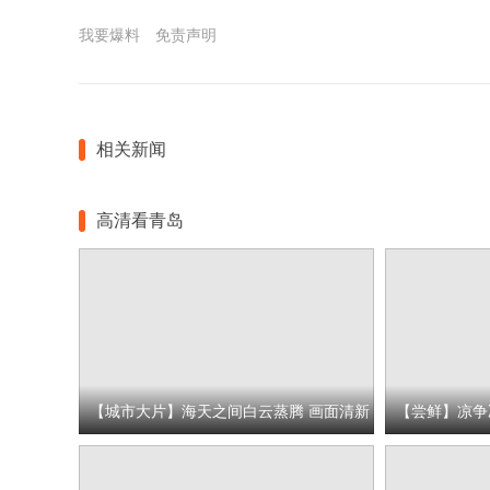
我要爆料
免责声明
相关新闻
高清看青岛
【城市大片】海天之间白云蒸腾 画面清新
【尝鲜】凉争
简约美到极致
瓜喜获丰收