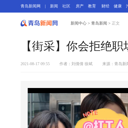
青岛新闻网
|
新闻
社区
房产
教育
财经
健康
新闻中心
>
青岛新闻
>
正文
【街采】你会拒绝职
2021-08-17 09:55
作者：刘倩倩 徐斌
来源：青岛新