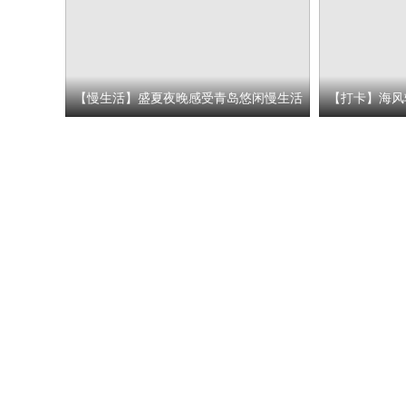
【慢生活】盛夏夜晚感受青岛悠闲慢生活
【打卡】海风
来台东就对了
色无限好