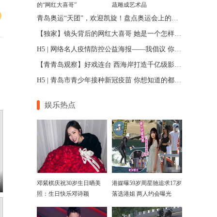
的“网红大喜哥”
蔬雕成艺术品
青岛奥运“天团”，欢迎凯旋！盘点奥运会上的青岛健儿
【独家】镜头背后的网红大喜哥 她是一个怎样的人？
H5 | 网络名人疫情防控公益海报——我倡议 你接力！
【青青岛观察】好戏连台 西海岸打造千亿级影视产业链
H5 | 青岛市青少年接种新冠疫苗 你想知道的都在这里
娱乐热点
着
邓紫棋庆祝30岁生日晒美
港媒曝59岁周星驰追求17岁
照：生日快乐邓诗颖
落选港姐 两人约会曝光