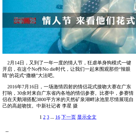
2月14日，又到了一年一度的情人节，狂虐单身狗模式一键
开启，在这个No作No die时代，让我们一起来围观那些“辣眼
睛”的花式“撒糖”大法吧。
2016年7月16日，一场激情四射的情侣花式接吻大赛在广东
打响，30余对来自广东省内各地的情侣参赛。比赛中，参赛情
侣在天鹅湖搭配3800平方米的天然矿泉湖畔泳池里尽情展现自
己的高超吻技。中新社记者 李星 摄
1
2
3
...
16
下一页
显示全文
--