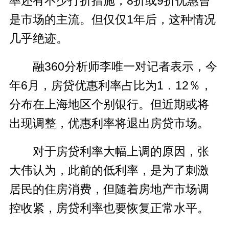
率还有不少打折措施，8折或9折优惠曾
是市场的主流。但仅仅1年后，这种情况
几乎绝迹。
融360分析师李唯一对记者表示，今
年6月，房贷优惠利率占比为1．12％，
分布在上海地区个别银行。但近期或将
出现调整，优惠利率将退出房贷市场。
对于房贷利率大幅上调的原因，张
大伟认为，此前的低利率，是为了刺激
居民的住房消费，但随着房地产市场调
控收紧，房贷利率也要恢复正常水平。