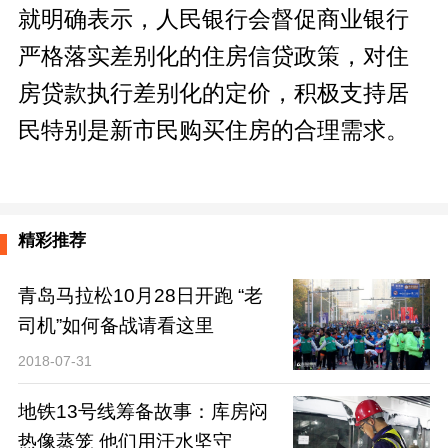
就明确表示，人民银行会督促商业银行
严格落实差别化的住房信贷政策，对住
房贷款执行差别化的定价，积极支持居
民特别是新市民购买住房的合理需求。
精彩推荐
青岛马拉松10月28日开跑 “老
司机”如何备战请看这里
2018-07-31
地铁13号线筹备故事：库房闷
热像蒸笼 他们用汗水坚守