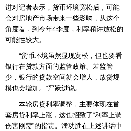
进对记者表示，货币环境宽松后，可能
会对房地产市场带来一些影响，从这个
角度看，到今年4季度，利率稍许放松的
可能性较大。
“货币环境虽然显现宽松，但也要看
银行在贷款方面的监管政策。若监管
少，银行的贷款空间就会增大，放贷规
模也会增加。”严跃进说。
本轮房贷利率调整，主要体现在首
套房贷利率上涨，这也招致了“利率上调
伤害刚需”的指责。潘功胜在上述讲话中