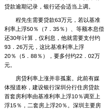
贷款逾期记录，银行还会适当上调。
程先生需要贷款63万元，若以基准
利率上浮50％（7．35％）、等额本息偿
还30年计算，仅利息，他就需要支付约
93．26万元，这比基准利率上浮
20％（5．88％），要多付约22．02万
元。
房贷利率上涨并非孤案。此前有媒
体报道称，建设银行深圳分行住房贷款
首套房利率由基准利率上浮10％调至上
浮15％，二套房上浮20％。深圳主要房