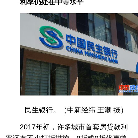
利率仍处在中等水平
民生银行。（
中新经纬 王潮 摄
）
2017年初，许多城市首套房贷款利