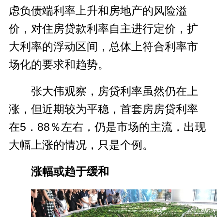
虑负债端利率上升和房地产的风险溢
价，对住房贷款利率自主进行定价，扩
大利率的浮动区间，总体上符合利率市
场化的要求和趋势。
张大伟观察，房贷利率虽然仍在上
涨，但近期较为平稳，首套房房贷利率
在5．88％左右，仍是市场的主流，出现
大幅上涨的情况，只是个例。
涨幅或趋于缓和