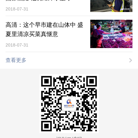
2018-07-31
高清：这个早市建在山体中 盛
夏里清凉买菜真惬意
2018-07-31
查看更多