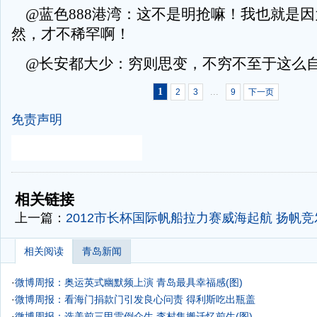
@蓝色888港湾：这不是明抢嘛！我也就是因
然，才不稀罕啊！
@长安都大少：穷则思变，不穷不至于这么
1
...
2
3
9
下一页
免责声明
-
-
相关链接
上一篇：
2012市长杯国际帆船拉力赛威海起航 扬帆竞
相关阅读
青岛新闻
·
微博周报：奥运英式幽默频上演 青岛最具幸福感(图)
·
微博周报：看海门捐款门引发良心问责 得利斯吃出瓶盖
·
微博周报：选美前三甲雷倒众生 李村集搬迁忆前生(图)