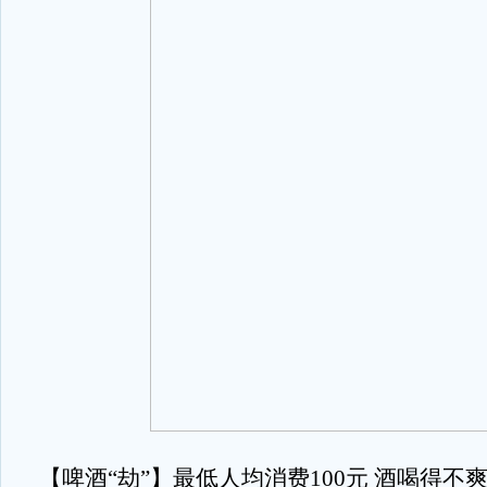
【啤酒“劫”】最低人均消费100元 酒喝得不