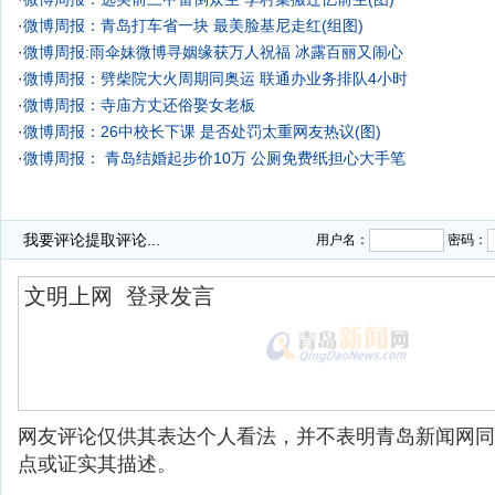
·
微博周报：青岛打车省一块 最美脸基尼走红(组图)
·
微博周报:雨伞妹微博寻姻缘获万人祝福 冰露百丽又闹心
·
微博周报：劈柴院大火周期同奥运 联通办业务排队4小时
·
微博周报：寺庙方丈还俗娶女老板
·
微博周报：26中校长下课 是否处罚太重网友热议(图)
·
微博周报： 青岛结婚起步价10万 公厕免费纸担心大手笔
我要评论
提取评论...
用户名：
密码：
网友评论仅供其表达个人看法，并不表明青岛新闻网同
点或证实其描述。