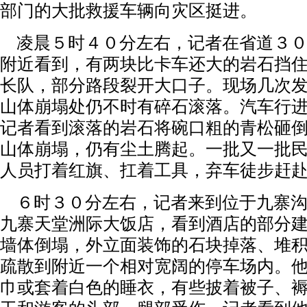
部门的大批救援车辆向灾区挺进。
凌晨５时４０分左右，记者在省道３０
附近看到，有两块比卡车还大的岩石挡
长队，部分路段裂开大口子。现场几次
山体崩塌处仍不时有碎石滚落。汽车行
记者看到滚落的岩石将碗口粗的青松砸
山体崩塌，仍有尘土腾起。一批又一批
人员打着红旗、扛着工具，弃车徒步赶
６时３０分左右，记者来到位于九寨沟
九寨天堂洲际大饭店，看到酒店的部分
墙体倒塌，外立面装饰的石块掉落、堆
疏散到附近一个相对宽阔的停车场内。
巾或套着白色的睡衣，有些披着被子、