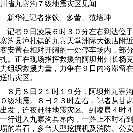
川省九寨沟７级地震灾区见闻
新华社记者张钦、多蕾、范培珅
记者９日凌晨６时３０分左右到达位于
寨沟县漳扎镇的九寨天堂洲际大饭店附
客安置在相对开阔的一处停车场内，部
扎。正在现场指挥救援的阿坝州州长杨
力组织救援力量，力争在９日内将滞留
送出灾区。
８月８日２１时１９分，阿坝州九寨沟
０级地震。８日２３时左右，记者从甘
出发，连夜赶往地震灾区。到凌晨４时
一行进入九寨沟县界内，一路上不时看
塌的岩石，多台大型挖掘机及消防、公