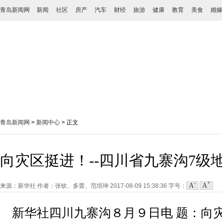
青岛新闻网
新闻
社区
房产
汽车
财经
旅游
健康
教育
美食
婚
青岛新闻网
>
新闻中心
> 正文
向灾区挺进！--四川省九寨沟7级
-
+
A
A
来源：新华社
作者：张钦、多蕾、范培珅
2017-08-09 15:38:36
字号：
新华社四川九寨沟８月９日电 题：向