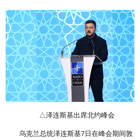
△泽连斯基出席北约峰会
乌克兰总统泽连斯基7日在峰会期间敦