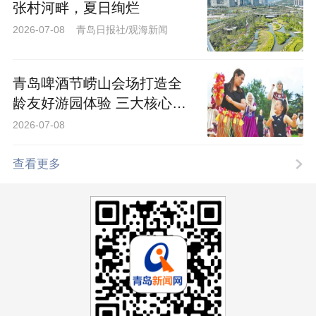
张村河畔，夏日绚烂
2026-07-08 青岛日报社/观海新闻
青岛啤酒节崂山会场打造全
龄友好游园体验 三大核心乐
园喊你来“嗨啤”
2026-07-08
查看更多