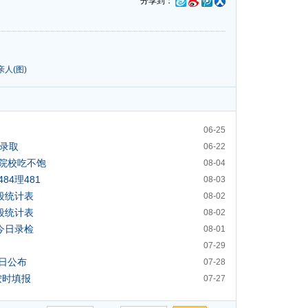
分享到：
人(图)
06-25
分录取
06-22
院校吃不饱
08-04
4理481
08-03
段统计表
08-02
段统计表
08-02
今日录检
08-01
07-29
日公布
07-28
按时填报
07-27
格线出炉
07-18