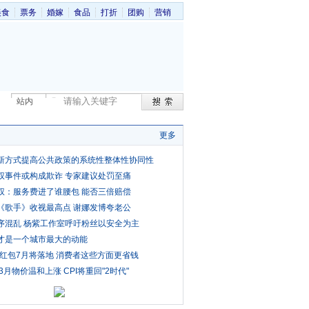
美食
票务
婚嫁
食品
打折
团购
营销
站内
更多
新方式提高公共政策的系统性整体性协同性
权事件或构成欺诈 专家建议处罚至痛
权：服务费进了谁腰包 能否三倍赔偿
《歌手》收视最高点 谢娜发博夸老公
序混乱 杨紫工作室呼吁粉丝以安全为主
才是一个城市最大的动能
费红包7月将落地 消费者这些方面更省钱
3月物价温和上涨 CPI将重回"2时代"