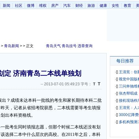
新闻
社区
微博
维权
房产
汽车
财经
旅游
健康
女性
教育
>
青岛新闻
> > 正文
青岛天气
青岛挂号
违章查询
每日推荐
划定 济南青岛二本线单独划
·[
]
王清宪：创
·[
]
视觉中国版
T
--
2013-07-01 05:49:23 字号：
T
·[
]
三问奔驰维
·[
]
张杰帮唱成
出？成绩未达本科一批线的考生和家长期待本科二批
·[
]
接机现场秩
。昨天，记者从省招考院获悉，二本线需要等考生填报
·[
]
王清宪：人
·[
]
3000亿降
会划出本科资格线。
·[
]
多机构预测:
科一批考生同时填报志愿，但那个时候二本线还没有划
该选择二本中什么层次的高校。在2011年之后，本科