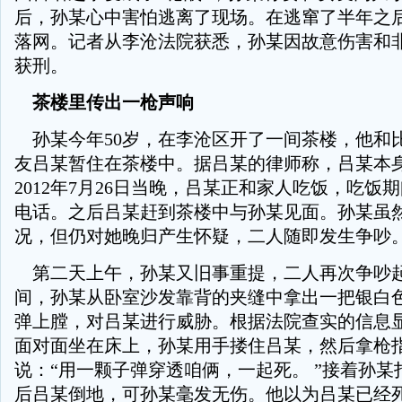
后，孙某心中害怕逃离了现场。在逃窜了半年之
落网。记者从李沧法院获悉，孙某因故意伤害和
获刑。
茶楼里传出一枪声响
孙某今年50岁，在李沧区开了一间茶楼，他和
友吕某暂住在茶楼中。据吕某的律师称，吕某本
2012年7月26日当晚，吕某正和家人吃饭，吃饭
电话。之后吕某赶到茶楼中与孙某见面。孙某虽
况，但仍对她晚归产生怀疑，二人随即发生争吵
第二天上午，孙某又旧事重提，二人再次争吵
间，孙某从卧室沙发靠背的夹缝中拿出一把银白
弹上膛，对吕某进行威胁。根据法院查实的信息
面对面坐在床上，孙某用手搂住吕某，然后拿枪
说：“用一颗子弹穿透咱俩，一起死。 ”接着孙某
后吕某倒地，可孙某毫发无伤。他以为吕某已经