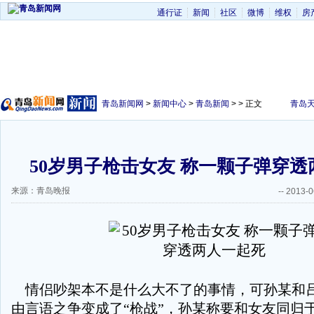
通行证
新闻
社区
微博
维权
房
青岛新闻网
>
新闻中心
>
青岛新闻
> > 正文
青岛
50岁男子枪击女友 称一颗子弹穿
来源：青岛晚报
--
2013-0
情侣吵架本不是什么大不了的事情，可孙某和
由言语之争变成了“枪战”，孙某称要和女友同归