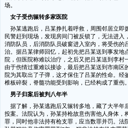
场。
女子受伤辗转多家医院
孙某逃跑后，吕某挣扎着呼救，周围邻居立即
民警赶到现场，发现房间门被反锁了，无法进入
消防队员，后消防队员破窗进入室内，将受伤的
治。据吕某律师回忆，起初先把吕某送到事发地
院，但医院称难以治疗，之后又把吕某送到李村
由于伤情过重难以接诊，最后把吕某送到市南区
院为其取出了子弹，这才保住了吕某的性命。经
椎板碎裂，脊髓功能受到影响，已经构成了重伤
男子归案后被判八年半
据了解，孙某逃跑后又辗转多地，藏了大半年
投案。法院认为，孙某持枪故意伤害他人身体，
罪，同时他非法持有枪支罪，应当数罪并罚。法