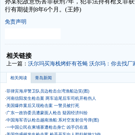
孙某犯故意伤害罪获刑7年，犯非法持有枪支罪获
行有期徒刑8年6个月。(王婷)
免责声明
-
-
相关链接
上一篇：
沃尔玛买海栈烤虾有苍蝇 沃尔玛：你去找厂
相关阅读
青岛新闻
·
菲律宾海岸警卫队员边枪击台湾渔船边笑(图)
·
河南信阳发生枪击案 两车追尾后车司机开枪伤人
·
美国爆炸案后又现枪击案 一警员被打死
·
广东一政协委员遭蒙面人枪击 疑因经济纠纷
·
中国海军否认枪击越南渔船:系对空发射信号弹(图)
·
一中国公民在柬埔寨遭枪击身亡 凶手仍在逃
·
美国华盛顿发生枪击案 枪手开车向人群扫射致13伤