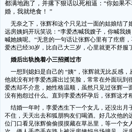
都满地跑了，并撂下狠话以死相逼：“你如果不
婚，我就绝食！ ”
无奈之下，张辉和这个只见过一面的姑娘结了
远房姨妈开玩笑说：“李爱杰喊我嫂子，你喊我姨
喊她姨呢。”无意的一句话让张辉心里有了疙瘩，
爱杰已经30岁，比自己大三岁，心里就更不舒服
婚后出轨挽着小三招摇过市
一想到媳妇是自己的 “姨”，张辉就无比反感，
他就没有对李爱杰露出过笑脸，常常在外面玩到
爱杰却不介意，她性格温顺，虽然只见过张辉一
没有抱怨过什么。直到李爱杰怀孕后，张辉这才
结婚一年时，李爱杰生下一个女儿，还没出月
不住，天天出去和狐朋狗友们喝酒。好几次他的
位门口看见张辉偷偷摸摸藏在草丛里，等一个女
次，俩人手牵手在路上被远房姨妈当场撞见。远