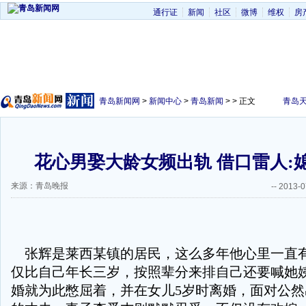
通行证
新闻
社区
微博
维权
房
青岛新闻网
>
新闻中心
>
青岛新闻
> > 正文
青岛
花心男娶大龄女频出轨 借口雷人:
来源：青岛晚报
--
2013-0
张辉是莱西某镇的居民，这么多年他心里一直
仅比自己年长三岁，按照辈分来排自己还要喊她
婚就为此憋屈着，并在女儿5岁时离婚，面对公