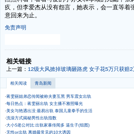
疚，但李爱杰从没有怨言，她表示，会一直等着
意回来为止。
免责声明
-
-
相关链接
上一篇：
12级大风掀掉玻璃砸路虎 女子花5万只获赔2
相关阅读
青岛新闻
·
蒋雯丽姐弟恋传闻被称夫妻互黑 男车震女出轨
·
每日热点：蒋雯丽出轨 女主播不雅照曝光
·
美女与艳遇出没:最易出轨
泰国儿童拳手的生活
·
洗澡方式揭秘男性出轨指数
·
大小S老公对比:出轨家暴传闻多 逼生子(组图)
·
无性or出轨 离婚最常见的10大诱因