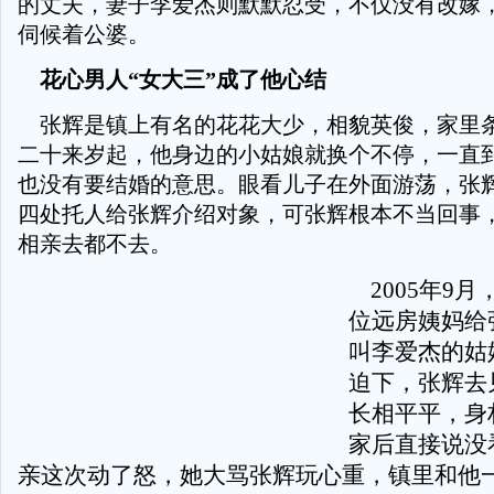
的丈夫，妻子李爱杰则默默忍受，不仅没有改嫁
伺候着公婆。
花心男人“女大三”成了他心结
张辉是镇上有名的花花大少，相貌英俊，家里
二十来岁起，他身边的小姑娘就换个不停，一直
也没有要结婚的意思。眼看儿子在外面游荡，张
四处托人给张辉介绍对象，可张辉根本不当回事
相亲去都不去。
2005年9月
位远房姨妈给
叫李爱杰的姑
迫下，张辉去
长相平平，身
家后直接说没
亲这次动了怒，她大骂张辉玩心重，镇里和他