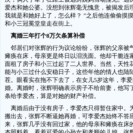
爱杰和她公婆。没想到张辉毫无愧意，被揭发后理
我就是和她好上了，怎么样？ ”之后他连偷偷摸
和小三冠冕堂皇走在街上。
离婚三年打个8万欠条算补偿
邻居们对张辉的行为议论纷纷，张辉的父亲被
瘫痪在床，母亲更是终日以泪洗面。他却干脆连
面租了房子和小三过起了二人世界。当然，天性
能与小三过什么安稳日子，这些年他的情人也陆
茬。眼看实在拖不下去了，在女儿5岁这年，李
婚。离婚时，张辉明确表示房子不给前妻，他写
条给李爱杰，算是对她的财产补偿。
离婚后由于没有房子，李爱杰只得暂住家中。
搬出去，张辉不断逼她再婚，可李爱杰始终不答
来，张辉几乎没有回过家，他的母亲和瘫痪在床
杰照料着，看着可爱的小孙女和孝顺的儿媳，张