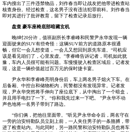
车内搜出了三件违禁物品，刘作春当即让战友把他带进检查站
核查身份。经过检查，这名男子没有违法犯罪前科。刘作春当
即对其进行了批评教育，留下了检查记录后放行。
盘查 豪车座椅底部暗藏玄机
晚8时20分许，值班副所长李睿峰和民警尹永华发现一辆
迎面驶来的SUV有些奇怪：这辆SUV前方的道路原本很通
畅，但它一会儿想变道，一会儿又想回到原先车道。“司机应
该是看见咱们了，心里发虚。”李睿峰告诉记者，司机如此犹
豫，车内人员很可能有问题。车慢慢驶入检查区域后，记者发
现，这是一辆价值超过百万元的保时捷卡宴。
尹永华和李睿峰亮明身份后，车上两名男子熄火下车。在
后备厢、中控台和储物柜内，民警都没有发现异常。记者发
现，尹永华突然将手伸向了座位底下，从中掏出了一个暗盒，
并且用手电扫了一下。“你和我先过来一下吧。 ”尹永华不动
声色地将一名男子带到了路边。
“你们俩，把他往里面带。”听见尹永华命令后，两名守在
一旁的治安特勤队员立刻上前，一人夹住男子的一条胳膊，带
进了检查站内。与此同时，另一路民警和治安特勤队员也将车