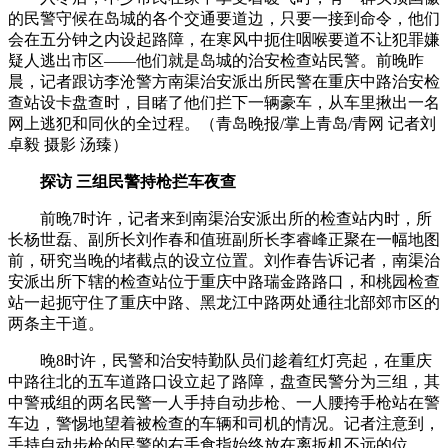
的民警守候在岛城的各个交通要道边，只要一接到命令，他们
会在五分钟之内设起路障，在寒风中扼住咽喉要道不让犯罪嫌
疑人逃出市区——他们就是岛城的治安检查站民警。前晚昨
晨，记者跟访李沧警方南渠治安派出所民警在重庆中路治安检
查站设卡盘查时，目睹了他们拦下一辆豪车，从车里揪出一名
网上逃犯和同伙的全过程。（青岛晚报/掌上青岛/青网 记者刘
卓毅 摄影 汤臻）
探访 三组民警持枪拦车夜查
前晚7时许，记者来到南渠治安派出所的检查站内时，所
长杨世磊、副所长刘作春和值班副所长李睿峰正聚在一幅地图
前，研究当晚的堵截点的设立位置。刘作春告诉记者，南渠治
安派出所下辖的检查站位于重庆中路瑞金路路口，和桃园检查
站一起扼守住了重庆中路、黑龙江中路两处通往北部郊市区的
两条主干道。
晚8时许，民警和治安特勤队员们趁着红灯亮起，在重庆
中路往北的五车道路口设立起了路障，盘查民警分为三组，其
中警戒组的两名民警一人手持自动步枪、一人腰挎手枪站在警
车边，警惕地望着被检查的车辆和司机的情况。记者注意到，
手持自动步枪的民警的右手食指始终放在离扳机不远的位