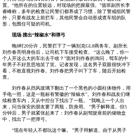
置。“他所在的位置较远，对现场的把握最强。”值班副所长李
睿峰称，多年的检查让民警们都养成了习惯，除了警戒组民警
外，只要有战友上前拦车，其他民警会自动形成查车组的队
形，包围住可疑的司机。
现场 搜出“辣椒水”和弹弓
晚8时20分许，民警拦下了一辆别克GL8商务车。副所长
刘作春亮明身份后，让司机下车接受检查。 “这么晚了，你一
个人开这么大的车出去干啥？”面对刘作春的询问，驾车的中
年男子不好意思地笑了笑。记者发现，这名男子双眼很快冲下
看，不敢直视刘作春。刘作春把男子叫下了车，随后开始检
查。
刘作春从挡风玻璃下翻出了一个黑色的小圆柱体物件，用
手电一照，这是一瓶标有警徽的“辣椒水”。刘作春和战友们继
续检查车内，又从中控台下找出了一瓶。 “我晚上一个人出
来，问当保安的朋友要了两瓶，防身用。 ”男子解释道。但5
分钟后，男子就紧张起来了：刘作春从副驾驶座前的储物盒
中，找出了一把弹弓。
“现在年轻人不都玩这个嘛。 ”男子辩解道。由于从男子