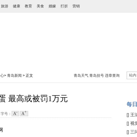
旅游
健康
教育
美食
婚嫁
打折
营销
站内
中心
>
青岛新闻
> 正文
青岛天气
青岛挂号
违章查询
蛋 最高或被罚1万元
每
-
+
A
A
6
字号：
[
]
王
性协
[
]
视
网
痛
[
]
三