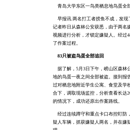
青岛大学东区一鸟类栖息地鸟蛋全部
早报讯 两名打工者捞鱼不成，发现
记者昨日从森林公安获悉，由于两名嫌
视频进行分析，才锁定嫌疑人。经过4
了作案过程。
83只被盗鸟蛋全部追回
据了解，5月3日下午，崂山区森林
地的鸟蛋一夜之间全部被盗。接到报
过对栖息地附近学生公寓、食堂及学
合下，调取现场监控，分析查看长达2
的情况下，成功还原出作案路线。
经过连续蹲守和重点卡口布控盯防，
疑人车辆，抓获嫌疑人两名，并在嫌