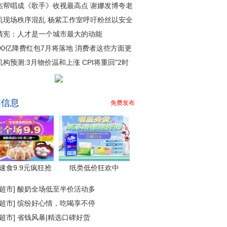
杰帮唱成《歌手》收视最高点 谢娜发博夸老
机现场秩序混乱 杨紫工作室呼吁粉丝以安全
清宪：人才是一个城市最大的动能
000亿降费红包7月将落地 消费者这些方面更
机构预测:3月物价温和上涨 CPI将重回"2时
类信息
免费发布
速食9.9元疯狂抢
纸类低价狂欢中
超市
]
酸奶全场低至半价活动多
超市
]
缤纷好心情，吃喝享不停
超市
]
省钱风暴|精选口碑好货