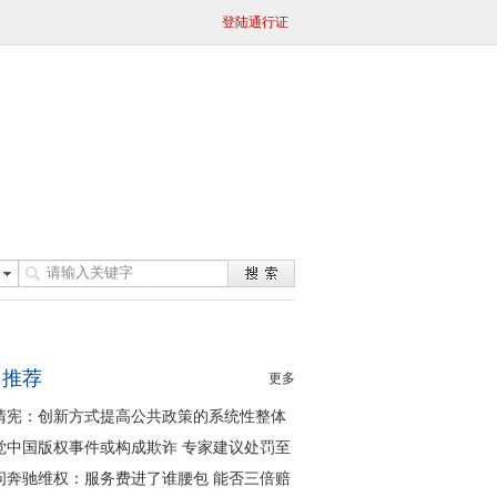
登陆通行证
日推荐
更多
清宪：创新方式提高公共政策的系统性整体
同性
觉中国版权事件或构成欺诈 专家建议处罚至
问奔驰维权：服务费进了谁腰包 能否三倍赔