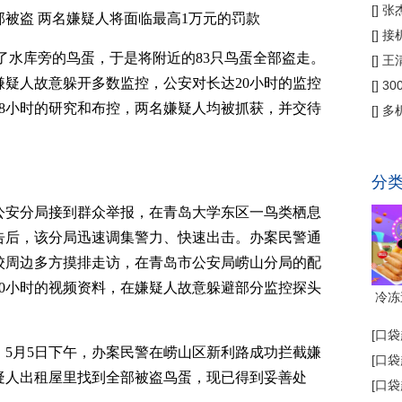
偿
[
]
张
被盗 两名嫌疑人将面临最高1万元的罚款
公
[
]
接
了水库旁的鸟蛋，于是将附近的83只鸟蛋全部盗走。
为主
[
]
王
疑人故意躲开多数监控，公安对长达20小时的监控
[
]
3
8小时的研究和布控，两名嫌疑人均被抓获，并交待
省钱
[
]
多
代"
分
公安分局接到群众举报，在青岛大学东区一鸟类栖息
告后，该分局迅速调集警力、快速出击。办案民警通
校周边多方摸排走访，在青岛市公安局崂山分局的配
0小时的视频资料，在嫌疑人故意躲避部分监控探头
冷冻
[
口袋
5月5日下午，办案民警在崂山区新利路成功拦截嫌
[
口袋
疑人出租屋里找到全部被盗鸟蛋，现已得到妥善处
[
口袋