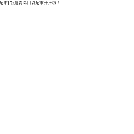
超市
]
智慧青岛口袋超市开张啦！