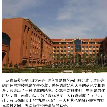
从青岛蓝谷的“山大南路”进入青岛校区南门往北走，道路东
侧红色的群楼就是学生公寓，暖色调建筑和天空的蓝色交相辉
映，营造出了一种温馨的感觉。公寓呈对称排列，中间是绿化
广场，由于南高北低，为了缓解坡度，人行道采取了“S”形设
计，有点像旧金山的“九曲花街”，一大片紫色的鲜花映衬在红
瓦绿树之间，将给新生带来清新的感受。