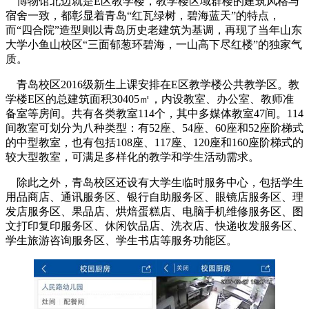
博物馆北边就是E区教学楼，教学楼区域群楼的建筑风格与
宿舍一致，都彰显着青岛“红瓦绿树，碧海蓝天”的特点，
而“四合院”造型则以青岛历史老建筑为基调，再现了当年山东
大学小鱼山校区“三面郁葱环碧海，一山高下尽红楼”的独家气
质。
青岛校区2016级新生上课安排在E区教学楼公共教学区。教
学楼E区的总建筑面积30405㎡，内设教室、办公室、教师准
备室等房间。共有各类教室114个，其中多媒体教室47间。114
间教室可划分为八种类型：有52座、54座、60座和52座阶梯式
的中型教室，也有包括108座、117座、120座和160座阶梯式的
较大型教室，可满足多样化的教学和学生活动需求。
除此之外，青岛校区还设有大学生临时服务中心，包括学生
用品商店、通讯服务区、银行自助服务区、眼镜店服务区、理
发店服务区、果品店、烘焙蛋糕店、电脑手机维修服务区、图
文打印复印服务区、休闲饮品店、洗衣店、快递收发服务区、
学生旅游咨询服务区、学生书店等服务功能区。