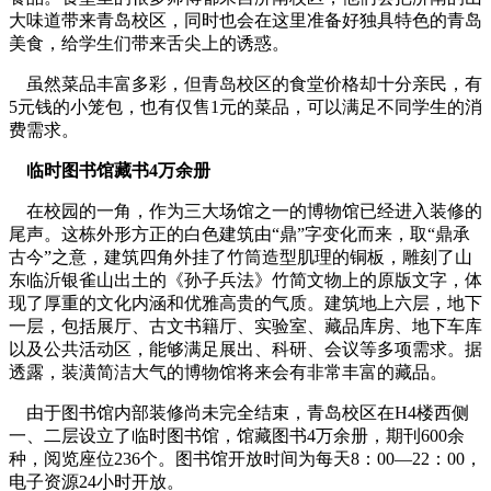
大味道带来青岛校区，同时也会在这里准备好独具特色的青岛
美食，给学生们带来舌尖上的诱惑。
虽然菜品丰富多彩，但青岛校区的食堂价格却十分亲民，有
5元钱的小笼包，也有仅售1元的菜品，可以满足不同学生的消
费需求。
临时图书馆藏书4万余册
在校园的一角，作为三大场馆之一的博物馆已经进入装修的
尾声。这栋外形方正的白色建筑由“鼎”字变化而来，取“鼎承
古今”之意，建筑四角外挂了竹筒造型肌理的铜板，雕刻了山
东临沂银雀山出土的《孙子兵法》竹简文物上的原版文字，体
现了厚重的文化内涵和优雅高贵的气质。建筑地上六层，地下
一层，包括展厅、古文书籍厅、实验室、藏品库房、地下车库
以及公共活动区，能够满足展出、科研、会议等多项需求。据
透露，装潢简洁大气的博物馆将来会有非常丰富的藏品。
由于图书馆内部装修尚未完全结束，青岛校区在H4楼西侧
一、二层设立了临时图书馆，馆藏图书4万余册，期刊600余
种，阅览座位236个。图书馆开放时间为每天8：00—22：00，
电子资源24小时开放。