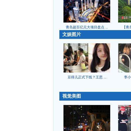
青岛超百亿元大项目盘点 ...
【青岛
-
文娱图片
豆得儿正式下线？王思 ...
李小
-
视觉美图