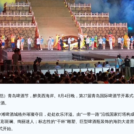
徐恺）青岛啤酒节，醉美西海岸。8月4日晚，第27届青岛国际啤酒节开幕
啤酒。
滩啤酒城格外璀璨夺目，处处欢乐洋溢。由“一带一路”沿线国家灯塔构
彩斑斓、绚丽迷人；标志性的“干杯”雕塑、巨型啤酒瓶装饰的海韵大道
式开始。