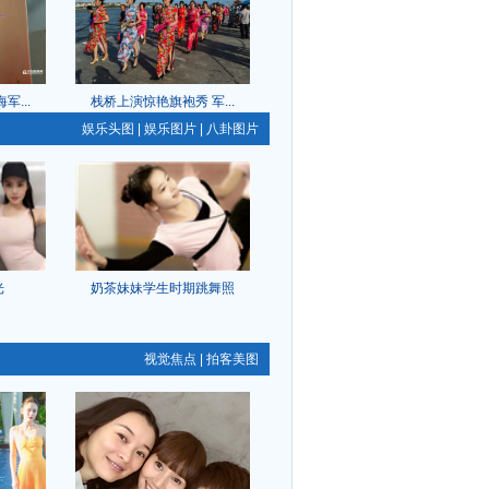
...
栈桥上演惊艳旗袍秀 军...
娱乐头图
|
娱乐图片
|
八卦图片
光
奶茶妹妹学生时期跳舞照
视觉焦点
|
拍客美图