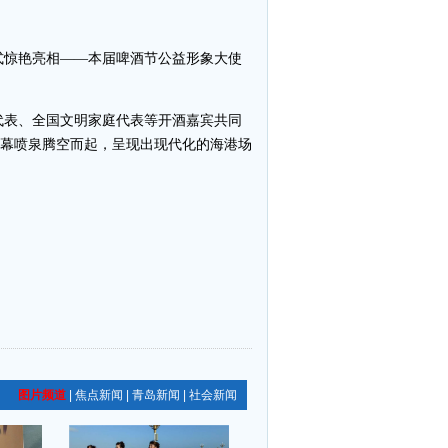
惊艳亮相——本届啤酒节公益形象大使
代表、全国文明家庭代表等开酒嘉宾共同
水幕喷泉腾空而起，呈现出现代化的海港场
图片频道
|
焦点新闻
|
青岛新闻
|
社会新闻