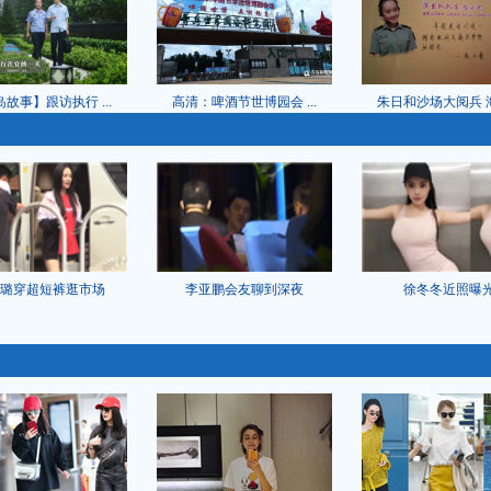
故事】跟访执行 ...
高清：啤酒节世博园会 ...
朱日和沙场大阅兵 海军
璐穿超短裤逛市场
李亚鹏会友聊到深夜
徐冬冬近照曝