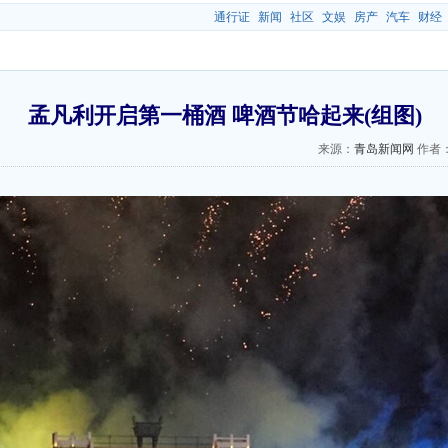
通行证
新闻
社区
文娱
房产
汽车
财经
孟凡利开启第一桶酒 啤酒节哈起来(组图)
来源：
青岛新闻网
作者