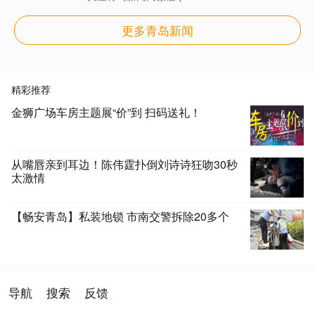
更多青岛新闻
精彩推荐
金狮广场车房主题展“价”到 扫码送礼！
从嘴唇亲到耳边！陈伟霆扑倒刘诗诗狂吻30秒
太激情
【畅安青岛】私装地锁 市南交警拆除20多个
导航
搜索
反馈