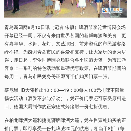
青岛新闻网8月10日讯（记者 朱颖）啤酒节李沧世博园会场
开幕已经一周，不仅有来自世界各国的新鲜啤酒和美食，更
有嘉年华、水舞、花灯、文艺演出。前来游玩的市民游客络
绎不绝。为感谢青岛市民的喜爱和支持，让大家玩的更为尽
兴，即日起，李沧世博园会场联合各个啤酒大篷，为市民游
客奉上一系列的特色活动和重磅优惠政策。在啤酒节期间的
每周二，青岛市民凭身份证即可半价购买门票一张。
慕尼黑HB大篷推出10：00—19：00每人100元扎啤不限量
畅饮活动（酒券不参与活动），凭正价门票还可享受原料进
口、德国大厨制作的正宗德式烤猪肘一份七折优惠。
在柏龙啤酒大篷和捷克狮牌啤酒大篷，凭在售票处购买的正
价门票，即可享受一份扎啤减20元的优惠，相当于8折（每