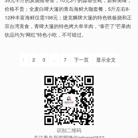
35元半斤的炭烧猪脊骨，10元3个的蒜蓉生蚝，新鲜美味，
价格不贵；全麦白啤大篷的青岛海鲜大咖套餐，5斤左右8-
12种丰富海鲜仅需198元；捷克狮牌大篷的特色铁板烧和正
宗台湾美食，青啤大篷的特色烤大串羊肉，“泰芒了”芒果肉
饮品均为“网红”特色小吃，不可错过。
1
2
3
...
7
下一页
显示全文
识别二维码
关注青岛新闻网微信qdxww0532