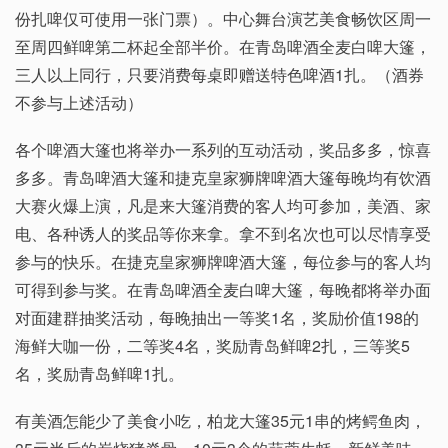
份扎啤仅可使用一张门票）。中心舞台演艺美食畅饮区周一
至周四鲜啤第二杯起全部半价。在青岛啤酒全麦白啤大篷，
三人以上同行，只要消费每桌即赠送特色啤酒1扎。（酒券
不参与上述活动）
各个啤酒大篷也将举办一系列的互动活动，奖品多多，惊喜
多多。青岛啤酒大篷和捷克皇家狮牌啤酒大篷每晚均有饮酒
大赛火爆上演，凡是来大篷消费的客人均可参加，美酒、家
电、各种诱人的奖品等你来拿。拿不到名次也可以尽情享受
参与的快乐。在捷克皇家狮牌啤酒大篷，每位参与的客人均
可得到参与奖。在青岛啤酒全麦白啤大篷，每晚都将举办面
对面建群抽奖活动，每晚抽出一等奖1名，奖励价值198的
海鲜大咖一份，二等奖4名，奖励青岛鲜啤2扎，三等奖5
名，奖励青岛鲜啤1扎。
有美酒怎能少了美食小吃，柏龙大篷35元1串的烤鳄鱼肉，