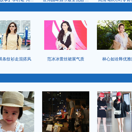
棋条纹衫走混搭风
范冰冰蕾丝裙展气质
林心如诠释优雅