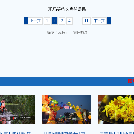
现场等待选房的居民
2
...
上一页
1
3
4
11
下一页
提示：支持← →箭头翻页
图
故事】李村老"河...
世博园啤酒节最全优惠 ...
高清:晒8月时令青岛菜