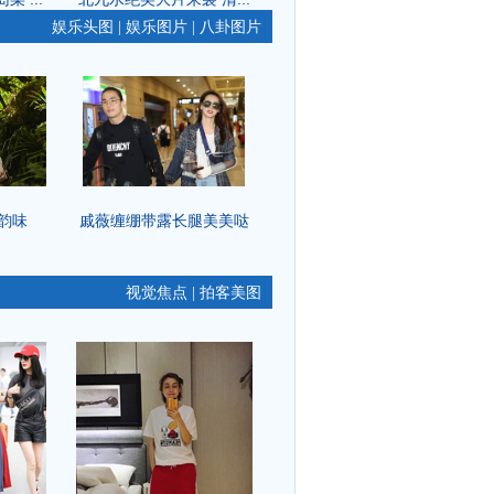
娱乐头图
娱乐图片
八卦图片
|
|
韵味
戚薇缠绷带露长腿美美哒
视觉焦点
拍客美图
|