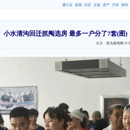
通行证
新闻
社区
文娱
房产
汽车
财经
小水清沟回迁抓阄选房 最多一户分了7套(图)
来源：
青岛新闻网
作