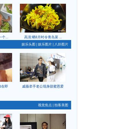
...
高清:晒8月时令青岛菜 ...
娱乐头图
|
娱乐图片
|
八卦图片
嫁在即
戚薇牵手老公现身甜蜜恩爱
视觉焦点
|
拍客美图