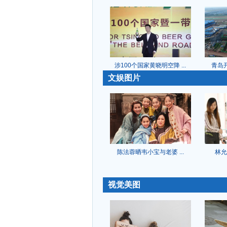
涉100个国家黄晓明空降 ...
青岛开
-
文娱图片
陈法蓉晒韦小宝与老婆 ...
林允
-
视觉美图