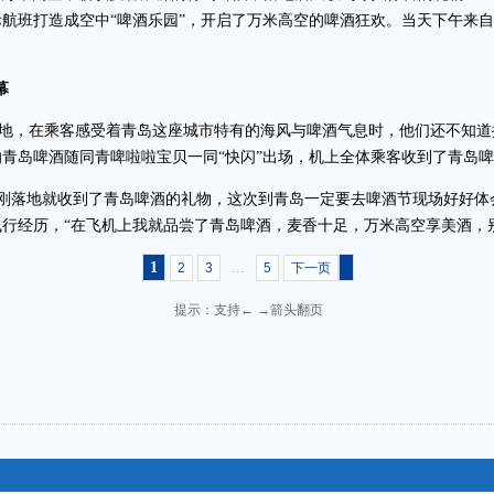
航班打造成空中“啤酒乐园”，开启了万米高空的啤酒狂欢。当天下午来自上
幕
班落地，在乘客感受着青岛这座城市特有的海风与啤酒气息时，他们还不知
青岛啤酒随同青啤啦啦宝贝一同“快闪”出场，机上全体乘客收到了青岛
刚落地就收到了青岛啤酒的礼物，这次到青岛一定要去啤酒节现场好好体
行经历，“在飞机上我就品尝了青岛啤酒，麦香十足，万米高空享美酒，
1
...
2
3
5
下一页
提示：支持← →箭头翻页