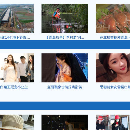
建14个地下管廊 ...
【青岛故事】李村老"河...
苏北螃蟹抢滩青岛 一个
白裙王冠变小公主
赵丽颖穿古装捂嘴甜笑
思聪前女友雪梨出