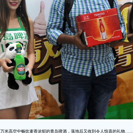
) 在万米高空中畅饮麦香浓郁的青岛啤酒，落地后又收到令人惊喜的礼物…