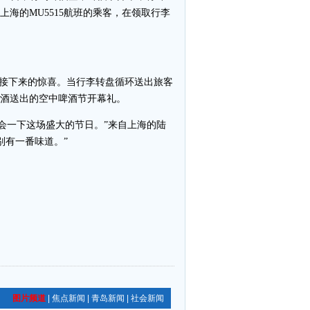
海的MU5515航班的乘客，在领取行李
道接下来的惊喜。当行李转盘循环送出旅客
啤酒送出的空中啤酒节开幕礼。
会一下这场盛大的节日。”来自上海的陆
别有一番味道。”
图片频道
|
焦点新闻
|
青岛新闻
|
社会新闻