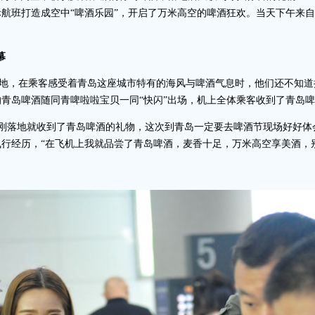
航班打造成空中“啤酒乐园”，开启了万米高空的啤酒狂欢。当天下午来自上
幕
班落地，在乘客感受着青岛这座城市特有的海风与啤酒气息时，他们还不知
青岛啤酒随同青啤啦啦宝贝一同“快闪”出场，机上全体乘客收到了青岛
刚落地就收到了青岛啤酒的礼物，这次到青岛一定要去啤酒节现场好好体
行经历，“在飞机上我就品尝了青岛啤酒，麦香十足，万米高空享美酒，