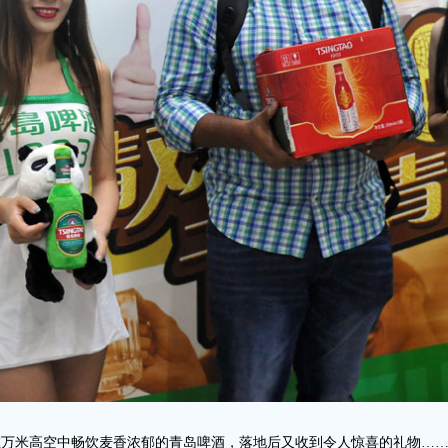
) 在万米高空中畅饮麦香浓郁的青岛啤酒，落地后又收到令人惊喜的礼物…