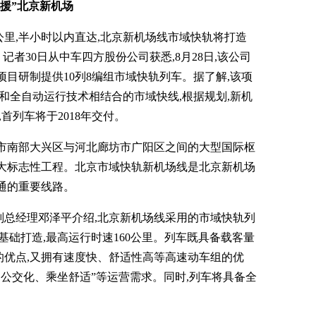
驰援”北京新机场
36公里,半小时以内直达,北京新机场线市域快轨将打造
记者30日从中车四方股份公司获悉,8月28日,该公司
项目研制提供10列8编组市域快轨列车。据了解,该项
级和全自动运行技术相结合的市域快线,根据规划,新机
,首列车将于2018年交付。
京市南部大兴区与河北廊坊市广阳区之间的大型国际枢
重大标志性工程。北京市域快轨新机场线是北京新机场
通的重要线路。
副总经理邓泽平介绍,北京新机场线采用的市域快轨列
为基础打造,最高运行时速160公里。列车既具备载客量
的优点,又拥有速度快、舒适性高等高速动车组的优
、公交化、乘坐舒适”等运营需求。同时,列车将具备全