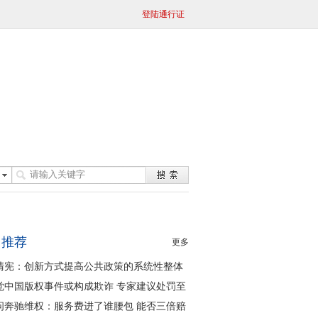
登陆通行证
日推荐
更多
清宪：创新方式提高公共政策的系统性整体
同性
觉中国版权事件或构成欺诈 专家建议处罚至
问奔驰维权：服务费进了谁腰包 能否三倍赔