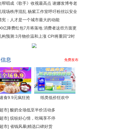
杰帮唱成《歌手》收视最高点 谢娜发博夸老
机现场秩序混乱 杨紫工作室呼吁粉丝以安全
清宪：人才是一个城市最大的动能
000亿降费红包7月将落地 消费者这些方面更
机构预测:3月物价温和上涨 CPI将重回"2时
类信息
免费发布
速食9.9元疯狂抢
纸类低价狂欢中
超市
]
酸奶全场低至半价活动多
超市
]
缤纷好心情，吃喝享不停
超市
]
省钱风暴|精选口碑好货