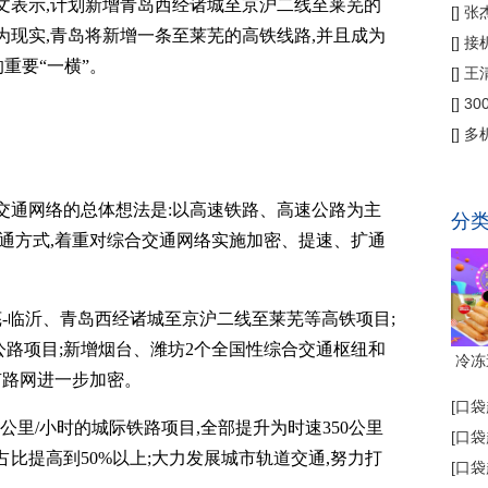
文表示,计划新增青岛西经诸城至京沪二线至莱芜的
偿
[
]
张
为现实,青岛将新增一条至莱芜的高铁线路,并且成为
公
[
]
接
重要“一横”。
为主
[
]
王
[
]
3
省钱
[
]
多
代"
交通网络的总体想法是:以高速铁路、高速公路为主
分
交通方式,着重对综合交通网络实施加密、提速、扩通
。
莱芜-临沂、青岛西经诸城至京沪二线至莱芜等高铁项目;
路项目;新增烟台、潍坊2个全国性综合交通枢纽和
冷冻
有路网进一步加密。
[
口袋
0公里/小时的城际铁路项目,全部提升为时速350公里
[
口袋
比提高到50%以上;大力发展城市轨道交通,努力打
[
口袋