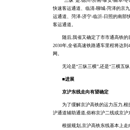
“三纵”是:德州-济南-泰安-曲
快速客运通道、临清-聊城-菏泽的京九
运通道、菏泽-济宁-临沂-日照的南部
客运通道。
随后,我省又确定了市市通高铁的
2030年,全省高速铁路通车里程将达到
网。
无论是“三纵三横”,还是“三横五
■进展
京沪东线走向有望确定
为了缓解京沪高铁的运力压力,根
沪通道辅助通道,俗称京沪二线或京沪
根据规划,京沪高铁东线基本上走