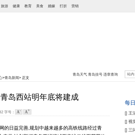
旅游
健康
教育
美食
婚嫁
打折
营销
站内
青岛天气
青岛挂号
违章查询
心
>
青岛新闻
> 正文
 青岛西站明年底将建成
每
-
+
A
A
:32
字号：
[
]
王
性协
[
]
视
路网的日益完善,规划中越来越多的高铁线路经过青
痛
[
]
三