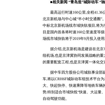
■相关新闻 “青岛造”城际动车 “
最高运行时速160公里,全程41.
北京新机场与中心城“半小时交通圈”。
中标北京新机场线市域快轨项目,将为
目是国内首条将时速160公里速度等
场线市域快轨将于2019年9月投入使用
据介绍,北京新机场是建设在北
纽机场,也是京津冀协同发展战略的
的重要配套工程,也是京津冀一体化交
据中车四方股份公司城轨事业部
车,将以CRH6F城际动车组技术平台
大、快起快停、快速乘降等地铁车辆
势,特别适合市域快线“快速、大运量
自动驾驶功能。