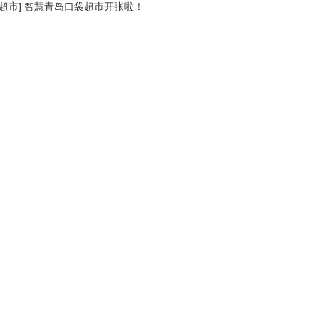
超市
]
智慧青岛口袋超市开张啦！