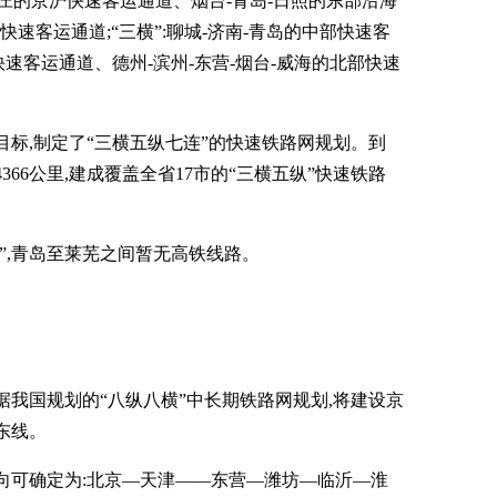
阜-枣庄的京沪快速客运通道、烟台-青岛-日照的东部沿海
快速客运通道;“三横”:聊城-济南-青岛的中部快速客
快速客运通道、德州-滨州-东营-烟台-威海的北部快速
目标,制定了“三横五纵七连”的快速铁路网规划。到
4366公里,建成覆盖全省17市的“三横五纵”快速铁路
纵”,青岛至莱芜之间暂无高铁线路。
据我国规划的“八纵八横”中长期铁路网规划,将建设京
东线。
向可确定为:北京—天津——东营—潍坊—临沂—淮