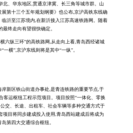
华北、华东地区,贯通京津冀、长三角等城市群。山
发展第十三个五年规划纲要》也公布,京沪高铁东线确
、临沂至江苏境内,在新沂接入江苏高速铁路网。随着
的最终走向有望很快确定。
四横六纵三环”的高铁路网,从走向上看,青岛西经诸城
一横”,京沪东线则将是其中“一纵”。
岸新区铁山街道办事处,是青连铁路的重要节点,于
间综合客运枢纽工程示范项目。项目按照“一体化、零换
、公交、长途、出租车、社会车辆等多种交通方式于
配套项目将同步建成投入使用,青岛西站建成后将成为
青岛第四大交通综合枢纽。