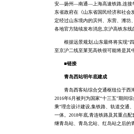
安—扬州—南通—上海高速铁路,连接
东省政府在《山东省国民经济和社会
定经过山东境内的滨州、东营、潍坊
各地官方陆续发布消息,京沪高铁东线
根据远景规划,山东最终将实现“
至京沪二线至莱芜高铁很可能将是其中“
■链接
青岛西站明年底建成
青岛西客站综合交通枢纽位于西海
2016年6月被列为国家“十三五”期
乘”理念设计建设,集铁路、轨道交通
一体。2018年底,青连铁路及其重点
继青岛站、青岛北站、红岛站之后的