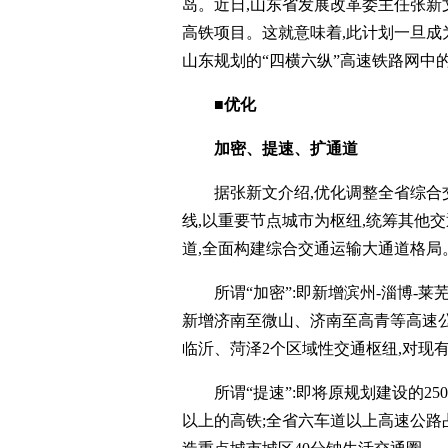
岛。近日,山东省发展改革委主任张新
高铁项目。这就意味着,此计划一旦成
山东规划的“四横六纵”高速铁路网中的
■
优化
加密、提速、扩通道
据张新文介绍,优化调整全省综合
线,以重要节点城市为枢纽,统筹其他
道,全面构建综合交通运输大通道格局
所谓“加密”:即新增滨州-淄博-
新增济南至微山、济南至高青等高速公
临沂、菏泽2个区域性交通枢纽,对现
所谓“提速”:即将原规划建设的25
以上的高铁;全省六车道以上高速公路占