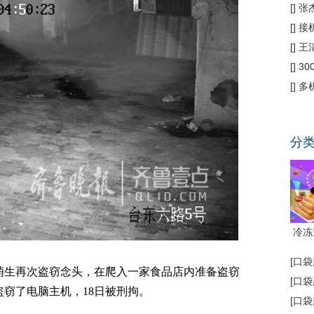
偿
[
]
张
公
[
]
接
为主
[
]
王
[
]
3
省钱
[
]
多
代"
分
冷冻
[
口袋
萌生再次盗窃念头，在爬入一家食品店内准备盗窃
[
口袋
窃了电脑主机，18日被刑拘。
[
口袋