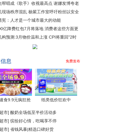
杰帮唱成《歌手》收视最高点 谢娜发博夸老
机现场秩序混乱 杨紫工作室呼吁粉丝以安全
清宪：人才是一个城市最大的动能
000亿降费红包7月将落地 消费者这些方面更
机构预测:3月物价温和上涨 CPI将重回"2时
类信息
免费发布
速食9.9元疯狂抢
纸类低价狂欢中
超市
]
酸奶全场低至半价活动多
超市
]
缤纷好心情，吃喝享不停
超市
]
省钱风暴|精选口碑好货