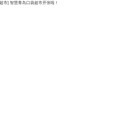
超市
]
智慧青岛口袋超市开张啦！