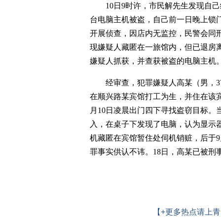
10日9时许，市民解先生发现自
台电脑主机被盗，自己前一日晚上锁
开展侦查，因店内无监控，民警会同
现嫌疑人藏匿在一旅馆内，但已退房离
嫌疑人抓获，并查获被盗的电脑主机
经审查，犯罪嫌疑人高某（男，3
在顺兴路某宾馆打工为生，并住在该
月10日凌晨出门四下寻找盗窃目标。
入，在桌子下发现了电脑，认为显示
机藏匿在宾馆暂住处伺机销赃，后于9
罪事实供认不讳。18日，高某已被刑
【+更多热点请上青