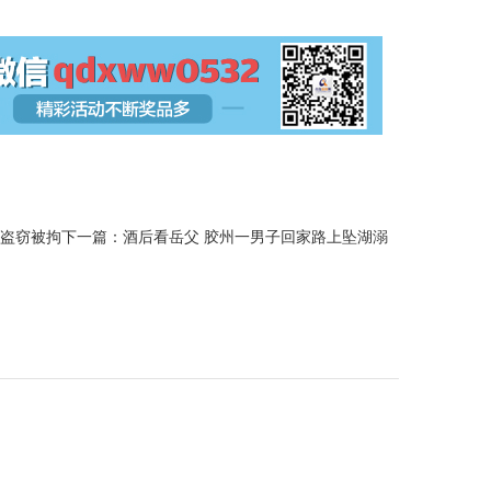
道盗窃被拘
下一篇：
酒后看岳父 胶州一男子回家路上坠湖溺