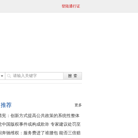
登陆通行证
日推荐
更多
清宪：创新方式提高公共政策的系统性整体
同性
觉中国版权事件或构成欺诈 专家建议处罚至
问奔驰维权：服务费进了谁腰包 能否三倍赔