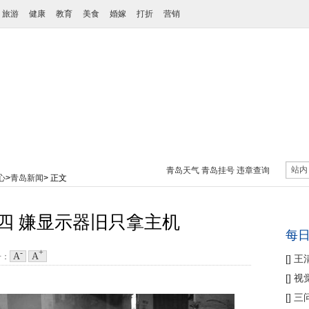
旅游
健康
教育
美食
婚嫁
打折
营销
站内
青岛天气
青岛挂号
违章查询
心
>
青岛新闻
> 正文
四 嫌显示器旧只拿主机
每
-
+
A
A
号：
[
]
王
性协
[
]
视
痛
[
]
三