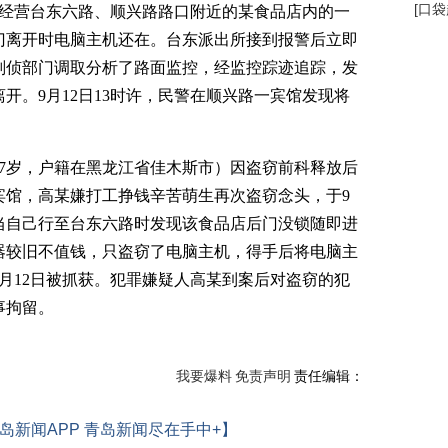
[
口袋
己经营台东六路、顺兴路路口附近的某食品店内的一
门离开时电脑主机还在。台东派出所接到报警后立即
刑侦部门调取分析了路面监控，经监控踪迹追踪，发
开。9月12日13时许，民警在顺兴路一宾馆发现将
。
7岁，户籍在黑龙江省佳木斯市）因盗窃前科释放后
宾馆，高某嫌打工挣钱辛苦萌生再次盗窃念头，于9
当自己行至台东六路时发现该食品店后门没锁随即进
器较旧不值钱，只盗窃了电脑主机，得手后将电脑主
月12日被抓获。犯罪嫌疑人高某到案后对盗窃的犯
事拘留。
我要爆料
免责声明
责任编辑：
岛新闻APP 青岛新闻尽在手中+】